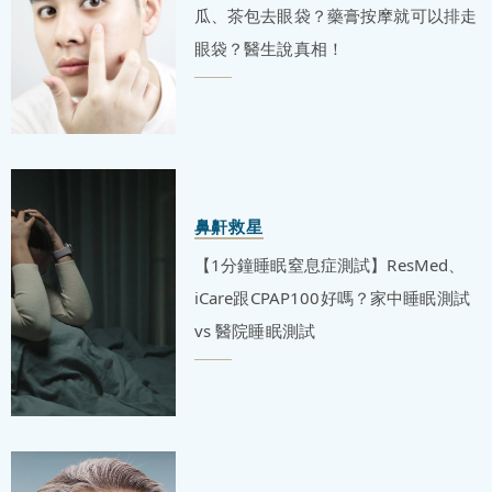
瓜、茶包去眼袋？藥膏按摩就可以排走
眼袋？醫生說真相！
鼻鼾救星
【1分鐘睡眠窒息症測試】ResMed、
iCare跟CPAP100好嗎？家中睡眠測試
vs 醫院睡眠測試