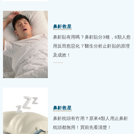
鼻鼾救星
鼻鼾貼有用嗎？鼻鼾貼分3種，6類人愈
用反而愈惡化？醫生分析止鼾貼的原理
及成效！
鼻鼾救星
鼻鼾枕頭有冇用？原來4類人用止鼻鼾
枕頭都無用！買前先看清楚！