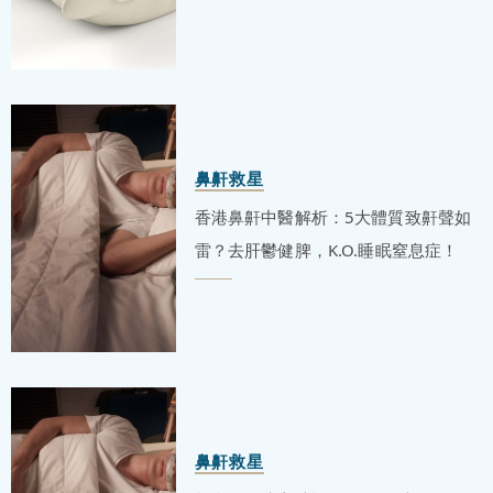
鼻鼾救星
香港鼻鼾中醫解析：5大體質致鼾聲如
雷？去肝鬱健脾，K.O.睡眠窒息症！
鼻鼾救星