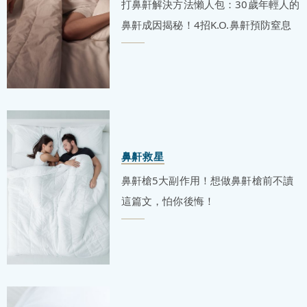
打鼻鼾解決方法懶人包：30歲年輕人的
鼻鼾成因揭秘！4招K.O.鼻鼾預防窒息
鼻鼾救星
鼻鼾槍5大副作用！想做鼻鼾槍前不讀
這篇文，怕你後悔！