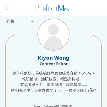
分類
首頁
流行趨勢
Kiyon Wong
Content Editor
萬年暗瘡肌，為咗搞好塊臉做咗美容精 ٩(๑❛ᴗ❛๑)۶
乾肌補濕、油肌抗痘、輕熟女抗老......
有氧運動HIIT、重訓舉鐵、減肥餐單......
Kiyon Wong
的社交網絡: