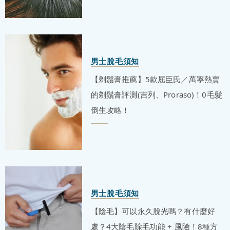
男士脫毛須知
【剃鬚膏推薦】5款屈臣氏／萬寧熱賣
的剃鬚膏評測(吉列、Proraso)！0毛髮
倒生攻略！
男士脫毛須知
【陰毛】可以永久脫光嗎？有什麼好
處？4大陰毛除毛功能 + 風險！8種方