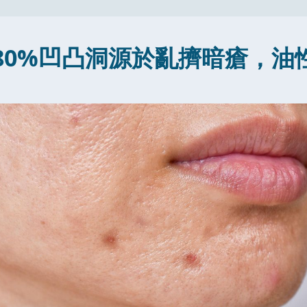
80%凹凸洞源於亂擠暗瘡，油