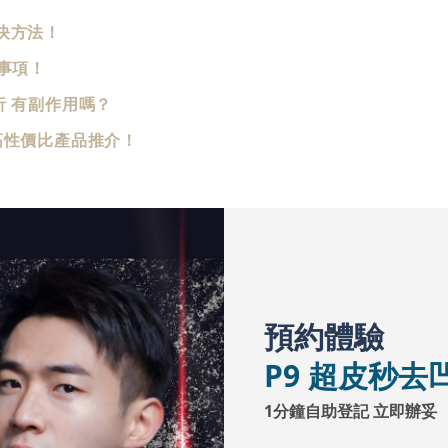
決方法！
意事項！
析 有副作用嗎？
高性價比產品推介！
預約體驗
P9 超皮秒去
1分鐘自助登記 立即辦妥