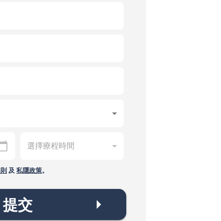
細則
及
私隱政策
。
提交