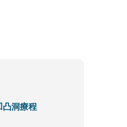
凹凸洞療程