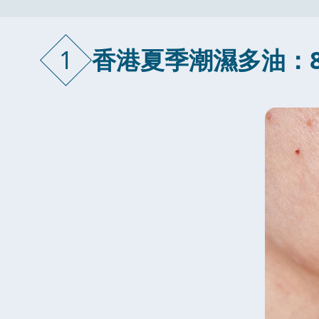
1
香港夏季潮濕多油：