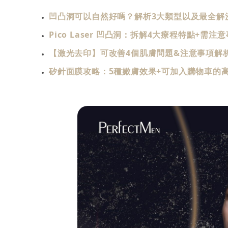
凹凸洞可以自然好嗎？解析3大類型以及最全解
Pico Laser 凹凸洞：拆解4大療程特點+需注
【激光去印】可改善4個肌膚問題&注意事項解
矽針面膜攻略：5種嫩膚效果+可加入購物車的