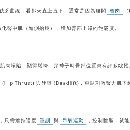
缺乏曲線，看起來直上直下。通常是因為腰間
贅肉
（
強化臀中肌（如側抬腿），增加臀部上緣的飽滿度。
肌肉塌陷，顯得鬆垮，穿褲子時臀部位置會有許多皺摺
p Thrust) 與硬舉 (Deadlift)，重點刺激臀大
，只需維持適度
重訓
與
帶氧運動
，控制體脂，就能