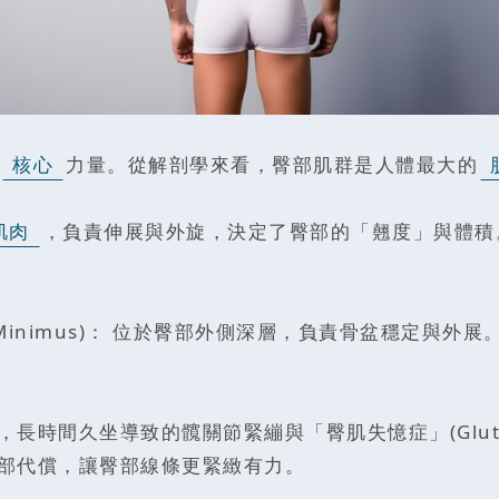
核心
力量。從解剖學來看，臀部肌群是人體最大的
肌肉
，負責伸展與外旋，決定了臀部的「翹度」與體積
(Gluteus Minimus)： 位於臀部外側深層，負責骨
間久坐導致的髖關節緊繃與「臀肌失憶症」(Gluteal
部代償，讓臀部線條更緊緻有力。