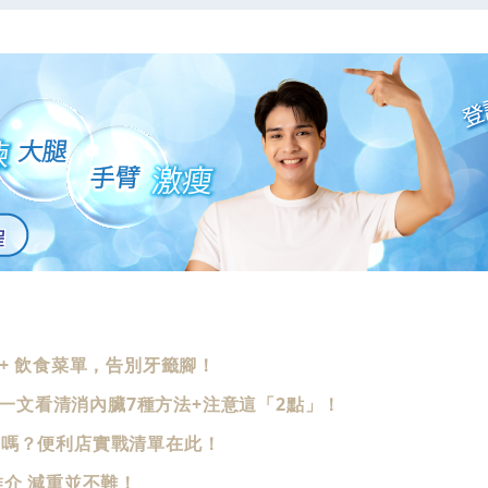
+ 飲食菜單，告別牙籤腳！
！一文看清消內臟7種方法+注意這「2點」！
脂嗎？便利店實戰清單在此！
介 減重並不難！