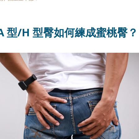
A 型/H 型臀如何練成蜜桃臀？