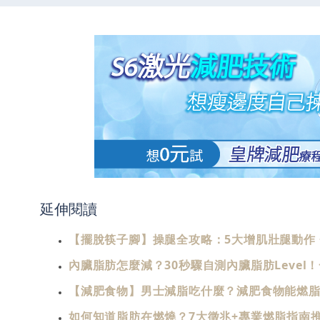
延伸閱讀
【擺脫筷子腳】操腿全攻略：5大增肌壯腿動作 
內臟脂肪怎麼減？30秒驟自測內臟脂肪Level
【減肥食物】男士減脂吃什麼？減肥食物能燃
如何知道脂肪在燃燒？7大徵兆+專業燃脂指南推