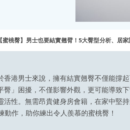
【蜜桃臀】男士也要結實翹臂！5大臀型分析、居家
於香港男士來說，擁有結實翹臀不僅能撐起
平臀」困擾，不僅影響外觀，更可能導致下
靈活性。無需昂貴健身房會籍，在家中堅持
訓練動作，助你練出令人羨慕的蜜桃臀！