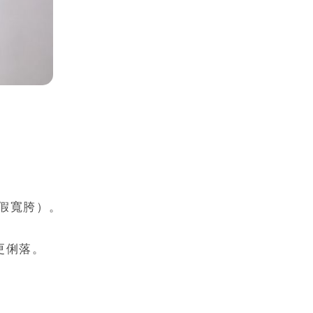
假寬胯）。
更俐落。