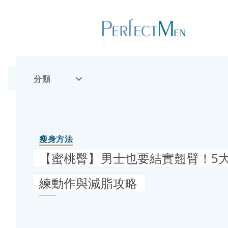
分類
瘦身方法
【蜜桃臀】男士也要結實翹臂！5
練動作與減脂攻略