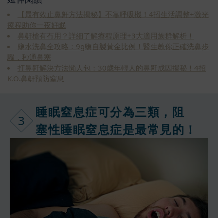
【最有效止鼻鼾方法揭秘】不靠呼吸機！4招生活調整+激光
療程助你一夜好眠
鼻鼾槍有冇用？詳細了解療程原理+3大適用族群解析！
鹽水洗鼻全攻略：9g鹽自製黃金比例！醫生教你正確洗鼻步
驟，秒通鼻塞
打鼻鼾解決方法懶人包：30歲年輕人的鼻鼾成因揭秘！4招
K.O.鼻鼾預防窒息
睡眠窒息症可
分為三類，阻
3
塞性睡眠窒息
症是最常見的
！