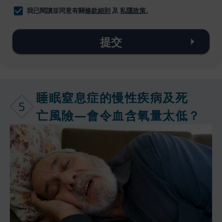
我已閱讀並同意有關
條款細則
及
私隱政策
。
提交
睡眠窒息症的
慢性疾病及死
5
亡風險—會令
血含氧量太低
？