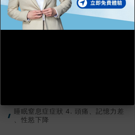
睡眠質素，甚至增多了去夜尿的次數。
睡眠窒息症症
狀 3. 嗜
睡和白天瞌眼
瞓
由於晚上無法進入深層睡眠，得不到充足的休
息，因此睡多久都仍然嗜睡，在白天頻頻「瞌
眼瞓」而且只要長時間坐著就會入眠，容易誘
發交通或工業意外。
睡眠窒息症症
狀 4. 頭
痛、記憶力差
、性慾下降