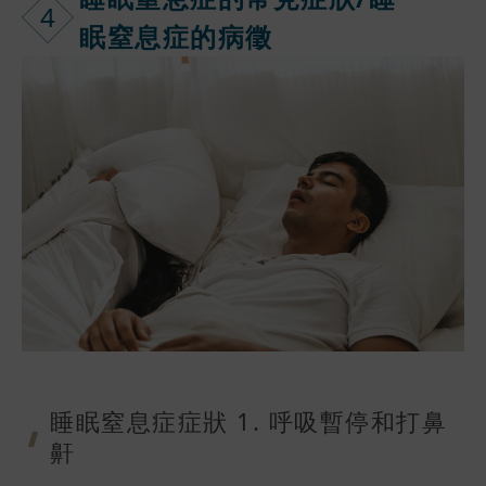
4
眠窒息症的病
徵
睡眠窒息症症
狀 1. 呼
吸暫停和打鼻
鼾