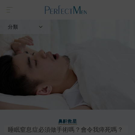
分類
首頁
流行趨勢
鼻鼾救星
睡眠窒息症必須做手術嗎？會令我瘁死嗎？