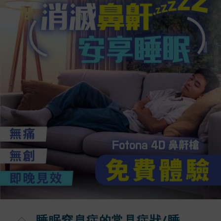
睡眠窒息症的
常見症狀/睡