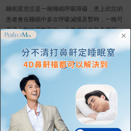
睡眠窒息症是一種睡眠呼吸障礙，患上此症的
患者會在睡眠中多次呼吸減慢及暫時，一晚可
高達十數次至數百次，令患者的血氧含量下
降，此外，氣流撞上阻礙的軟組織時會出現嚴
重鼻鼾，困擾身邊人。
睡眠窒息症症
狀 2. 頻
繁的夜間覺醒
，影響患者睡
眠質素
每次窒息可達數秒至十秒，患者會在窒息中驚
醒，等於從深層睡眠回到淺層睡眠，在轉變姿
勢後再次入睡，每小時驚醒十多次，嚴重影響