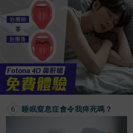
6
睡眠窒息症會
令我瘁死嗎？