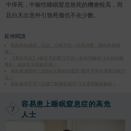
中瘁死，中樞性睡眠窒息致死的機會較高，而
延伸閱讀
鼻瘜肉的成因、症狀、治療方法一次講清楚，擺脫鼻塞困
擾！
【鼻鼾手術】4種常見的開刀手術＋射頻消融術15分鐘治療
鼻鼾，告訴你手術副作用！
鼻鼾槍邊間好？認知4大鼻鼾的成因+醫美手術等專業治療方
法！
鼻鼾槍有冇用？詳細了解療程原理+3大適用族群解析！
容易患上睡眠
窒息症的高危
7
人士