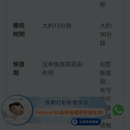
程
療程
大約15分鐘
大約
時間
30分
鐘
恢復
沒有恢復期及副
短暫
期
作用
恢復
期，
有可
能引
致發
炎或
過敏