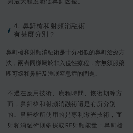
夠最大程度減低鼻鼾困擾。
4. 鼻鼾槍
和射頻消融術
有甚麼分別？
鼻鼾槍和射頻消融術是十分相似的鼻鼾治療方
法，兩者同樣屬於非入侵性療程，亦無須服藥
即可緩和鼻鼾及睡眠窒息症的問題。
不過在應用技術、療程時間、恢復期等方
面，鼻鼾槍和射頻消融術還是有所分別
的。鼻鼾槍所使用的是專利激光技術，而
射頻消融術則多採取RF射頻能量；鼻鼾槍