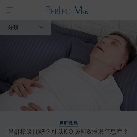
分類
首頁
流行趨勢
鼻鼾救星
鼻鼾槍邊間好？可以K.O.鼻鼾&睡眠窒息症？