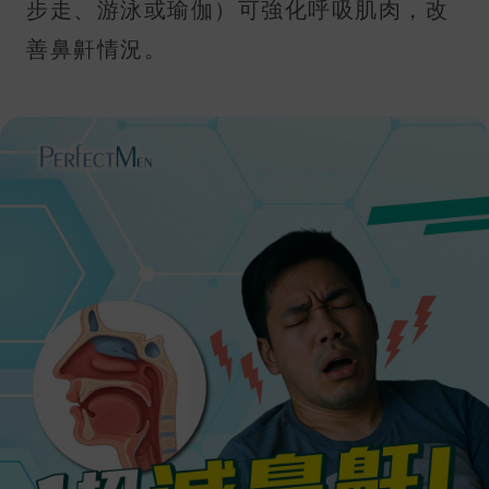
步走、游泳或瑜伽）可強化呼吸肌肉，改
善鼻鼾情況。