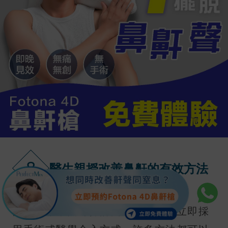
8
醫生親授改善鼻鼾的有效方法
醫生說原來面對鼻鼾問題不一定要立即採