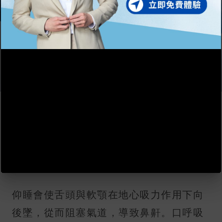
睡姿與鼻部疾病：引起鼻鼾的
4
魔鬼細節
1. 仰睡與用口呼吸
仰睡會使舌頭與軟顎在地心吸力作用下向
後墜，從而阻塞氣道，導致鼻鼾。口呼吸