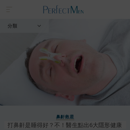
分類
首頁
流行趨勢
鼻鼾救星
打鼻鼾是睡得好？不！醫生點出6大隱形健康