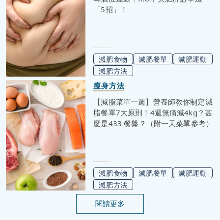
「5招」！
減肥食物
減肥餐單
減肥運動
減肥方法
瘦身方法
【減脂菜單一週】營養師教你制定減
脂餐單7大原則！4週無痛減4kg？甚
麼是433 餐盤？（附一天菜單參考）
減肥食物
減肥餐單
減肥運動
減肥方法
閱讀更多