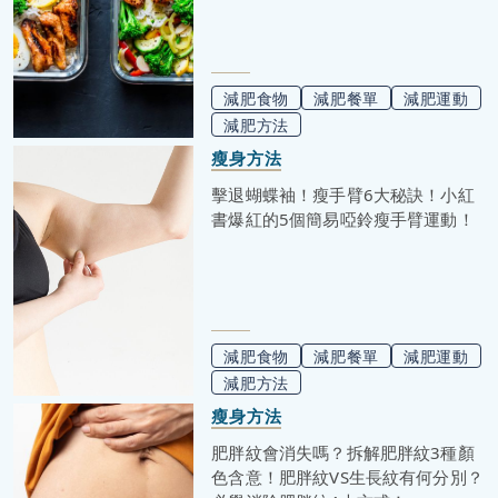
減肥食物
減肥餐單
減肥運動
減肥方法
瘦身方法
擊退蝴蝶袖！瘦手臂6大秘訣！小紅
書爆紅的5個簡易啞鈴瘦手臂運動！
減肥食物
減肥餐單
減肥運動
減肥方法
瘦身方法
肥胖紋會消失嗎？拆解肥胖紋3種顏
色含意！肥胖紋VS生長紋有何分別？