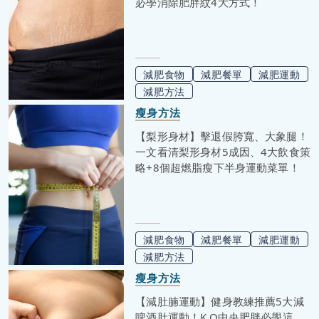
必學消除肥胖紋4大方式！
減肥食物
減肥餐單
減肥運動
減肥方法
瘦身方法
【梨形身材】擊退假胯寬、大象腿！
一文看清梨形身材5成因、4大飲食策
略+8個超燃脂瘦下半身運動菜單！
減肥食物
減肥餐單
減肥運動
減肥方法
瘦身方法
【減肚腩運動】健身教練推薦5大減
啤酒肚運動！K.O中央肥胖必學這