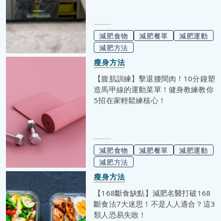
減肥食物
減肥餐單
減肥運動
減肥方法
瘦身方法
【腹肌訓練】擊退腰間肉！10分鐘塑
造馬甲線的運動菜單！健身教練教你
5招在家輕鬆練核心！
減肥食物
減肥餐單
減肥運動
減肥方法
瘦身方法
【168斷食缺點】減肥名醫打破168
斷食法7大迷思！不是人人適合？這3
類人恐易失敗！