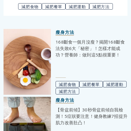
常成為不少人困擾的問題。這類腿部不僅看起來略顯粗
減肥食物
減肥餐單
減肥運動
減肥方法
壯，還可能對運動表現和外觀造成一定的影響！想知怎
樣改善腿部線條，還有瘦小腿的話，小編在以下文章便
會跟大家詳細地分析肌肉腿的原因，並提供實用的瘦腿
運動與飲食建議，幫助你更有效地減少腿部脂肪或改善
瘦身方法
過多肌肉，使腿部看起來更加修長，擺脫小腿給人過於
粗壯笨拙的感覺！接著看下去吧！
168斷食一個月沒瘦？揭開168斷食
法失敗6大「秘密」！怎樣才能成
功？營養師：做到這5點很重要！
減肥食物
減肥餐單
減肥運動
減肥方法
瘦身方法
【骨盆前傾】30秒骨盆前傾自我檢
測！5症狀要注意！健身教練7招提升
肌力改善肚凸！