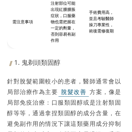
注射部位可能
出現紅腫腫脹
手術費用高，
生
症狀，口服藥
並且考驗醫師
而
需注意事項
物也需把握在
操刀專業性，
程
一定的劑量，
術後需修復期
顯
否則容易有副
作用
1. 鬼剃頭類固醇
針對脫髮範圍較小的患者，醫師通常會以
局部治療作為主要
脫髮改善
方案，像是
局部免疫治療：口服類固醇或是注射類固
醇等等，通過拿捏類固醇的成分含量，在
避免副作用的情況下讓這類藥用成分抑制