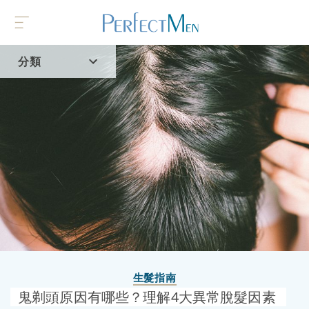
分類
首頁
流行趨勢
生髮指南
鬼剃頭原因有哪些？理解4大異常脫髮因素