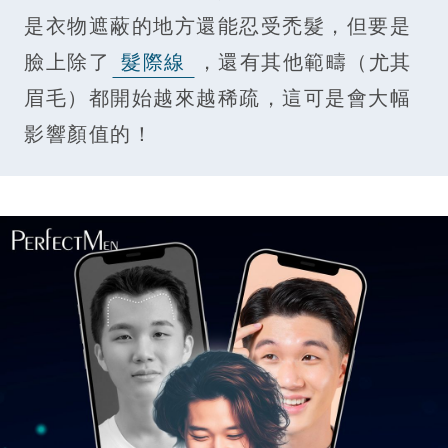
是衣物遮蔽的地方還能忍受禿髮，但要是
臉上除了
髮際線
，還有其他範疇（尤其
眉毛）都開始越來越稀疏，這可是會大幅
影響顏值的！