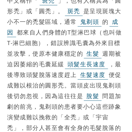
中文稱作「
斑禿
」，也有人稱其為「圓
形禿」或「圓禿」。
斑禿
是呈現斑塊大
小不一的禿髮區域，通常
鬼剃頭
的
成
因
都來自人們身體的T型淋巴球（也叫做
T-淋巴細胞），錯誤辨識毛囊為外來目標
並攻擊，使原本健康穩定的
生髮
週期被
迫因萎縮的毛囊延緩
頭髮生長速度
，最
後導致頭髮脫落速度趕上
生髮速度
便促
成難以根治的圓形禿。當頭皮出現鬼剃頭
後切勿忽視，因為這往往是
脫髮
問題加
劇的前兆，鬼剃頭的患者要小心這些跡象
演變成難以挽救的「全禿」或「宇宙
禿」，部分人甚至會有全身的毛髮脫落的