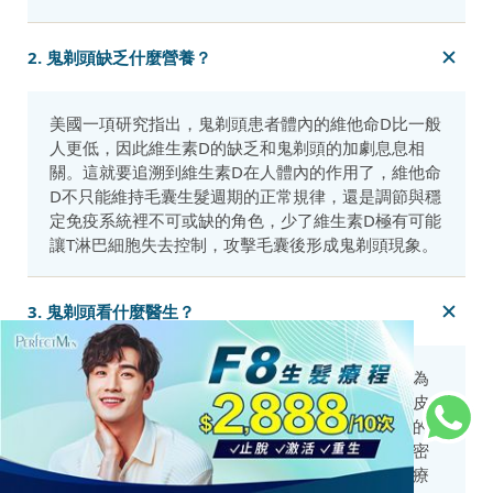
2. 鬼剃頭缺乏什麼營養？
美國一項研究指出，鬼剃頭患者體內的維他命D比一般
人更低，因此維生素D的缺乏和鬼剃頭的加劇息息相
關。這就要追溯到維生素D在人體內的作用了，維他命
D不只能維持毛囊生髮週期的正常規律，還是調節與穩
定免疫系統裡不可或缺的角色，少了維生素D極有可能
讓T淋巴細胞失去控制，攻擊毛囊後形成鬼剃頭現象。
3. 鬼剃頭看什麼醫生？
察覺到自己有鬼剃頭後可以諮詢皮膚專科，這是因為
鬼剃頭屬於脫髮問題的一種，而脫髮問題主要和頭皮
與毛囊狀態有關，像皮膚科專家，或是生髮中心裡的
專業顧問都能幫鬼剃頭患者檢查毛囊狀態與頭髮的密
度，判斷鬼剃頭的嚴重程度後也會附上相對應的治療