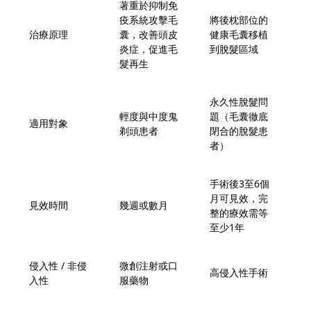
著重於抑制免
通
疫系統攻擊毛
將後枕部位的
激
治療原理
囊，改善頭皮
健康毛囊移植
毛
炎症，促進毛
到脫髮區域
善
髮再生
促
永久性脫髮問
所
輕度與中度鬼
題（毛囊徹底
者
適用對象
剃頭患者
閉合的脫髮患
亦
者）
治
手術後3至6個
2
月可見效，完
見
見效時間
幾週或數月
整的療效需等
療
至少1年
佳
侵入性 / 非侵
微創注射或口
高侵入性手術
無
入性
服藥物