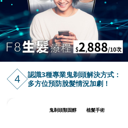
認識3種專業鬼剃頭解決方式：
4
多方位預防脫髮情況加劇！
P
鬼剃頭類固醇
植髮手術
F