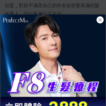
但是，對於不滿意自己的外表並想要長滿頭髮
的男人，可以參考以下方法：
解決男士
脫髮方法 1. 髮型設計
受男士脫髮困擾的男性有時可以通過正確的髮
型或髮型來掩飾脫髮。詢問髮型師的創意剪
髮，使稀疏的頭髮看起來更飽滿。
解決男士
脫髮方法 2. 假髮
假髮可以遮蓋稀疏的頭髮，減少髮際線和完全