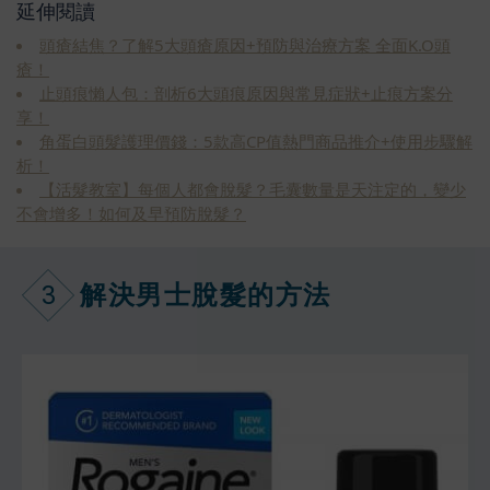
延伸閱讀
頭瘡結焦？了解5大頭瘡原因+預防與治療方案 全面K.O頭
瘡！
止頭痕懶人包：剖析6大頭痕原因與常見症狀+止痕方案分
享！
角蛋白頭髮護理價錢：5款高CP值熱門商品推介+使用步驟解
析！
【活髮教室】每個人都會脫髮？毛囊數量是天注定的，變少
不會增多！如何及早預防脫髮？
3
解決男士脫髮的方法