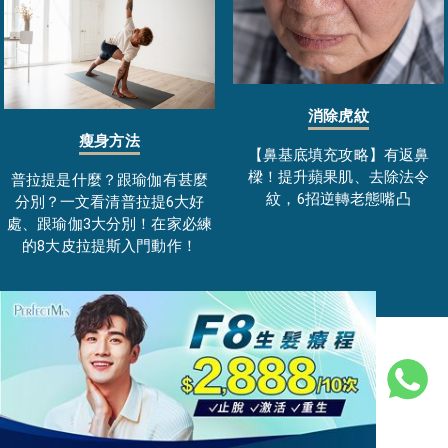
消除虎紋
瘦身方法
【鼻基底填充攻略】有返鼻
樑！提升蘋果肌、去除法令
普拉提是什麼？跟瑜伽有甚麼
紋，6招逆轉老態嘴凸
分別？一文看清普拉提6大好
處、跟瑜伽3大分別！在家必練
的8大皮拉提斯入門動作！
(⁺圖片只供參考，名額有限，送完即止)
私隱政策
|
免責條款
|
博客