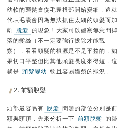
幼軟的頭髮會從毛囊根部開始變細，這就
代表毛囊會因為無法抓住太細的頭髮而加
劇
脫髮
的現象！大家可以觀察無意間掉
落的髮絲（不一定要強行拔除才能觀
察），看看頭髮的根源是不是平整的，如
果切口平整但比其他頭髮長度來得短，這
就是
頭髮變幼
軟且容易斷裂的狀況。
2. 前額脫髮
頭部最容易有
脫髮
問題的部位分別是前
額與頭頂，先來分析一下
前額脫髮
的跡