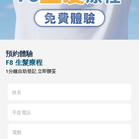
預約體驗
F8 生髮療程
1分鐘自助登記 立即辦妥