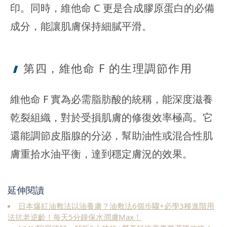
印。同時，維他命 C 更是合成膠原蛋白的必備
成分，能讓肌膚保持細膩平滑。
第四，維他命 F 的生理調節作用
維他命 F 實為必需脂肪酸的統稱，能深度滋養
乾裂組織，對於受損肌膚的修復效率極高。它
還能調節皮脂腺的分泌，幫助油性或混合性肌
膚重拾水油平衡，達到穩定膚況的效果。
延伸閱讀
日本爆紅油敷法以油養膚？油敷法6個步驟+必學3種進階用
法抗老逆齡！每天5分鐘保水潤膚Max！