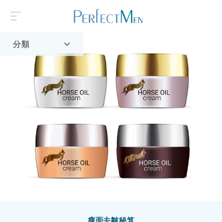
分類
首頁
流行趨勢
瘦面去皺秘笈