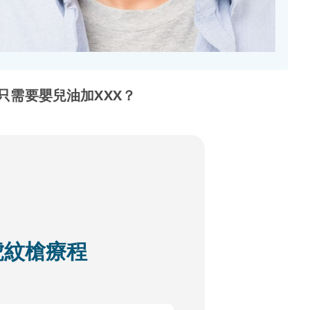
只需要嬰兒油加XXX？
D 虎紋槍療程