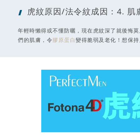
虎紋原因/法
令紋成因：4. 
年輕時懶得或不懂防曬，現在虎紋深了就後悔莫
們的肌膚，令
膠原蛋白
變得脆弱及老化！想保持