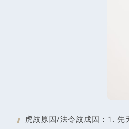
虎紋原因/法
令紋成因：1. 