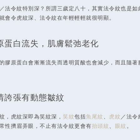
／法令紋特別深？所謂三歲定八十，其實法令紋也是如
就會令虎紋深、法令紋在年輕輕輕就很明顯。
膠原蛋白流失，肌膚鬆弛老化
的膠原蛋白會漸漸流失而透明質酸也會減少，而且隨著
表情誇張有動態皺紋
紋，虎紋深即為笑紋深，
笑紋
包括
魚尾紋
、
虎紋
／法令
常性擠眉弄眼，不止有法令紋更會有
抬頭紋
、
眼紋
。