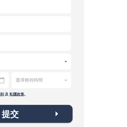
細則
及
私隱政策
。
提交