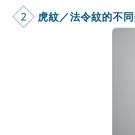
虎紋／法令紋
的不同
2