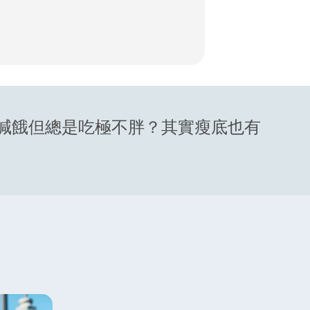
喊餓但總是吃極不胖？其實瘦底也有