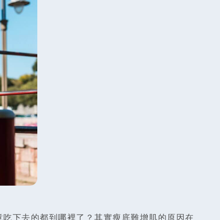
竟吃下去的都到哪裡了？其實瘦底難增肌的原因在