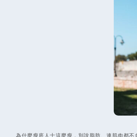
為什麼瘦底人士這麼瘦，別說脂肪、連肌肉都不