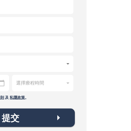
細則
及
私隱政策
。
提交