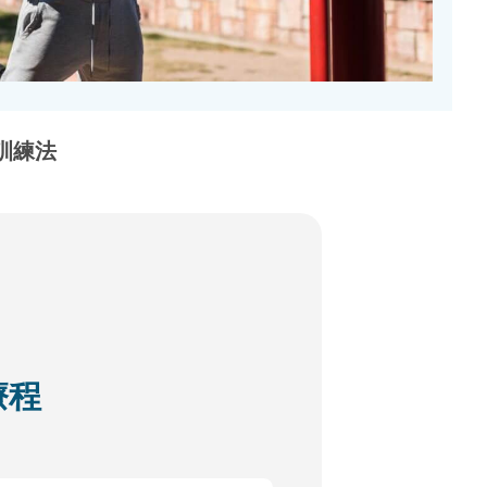
＋訓練法
療程