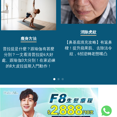
消除虎紋
瘦身方法
【鼻基底填充攻略】有返鼻
樑！提升蘋果肌、去除法令
普拉提是什麼？跟瑜伽有甚麼
紋，6招逆轉老態嘴凸
分別？一文看清普拉提6大好
處、跟瑜伽3大分別！在家必練
的8大皮拉提斯入門動作！
(⁺圖片只供參考，名額有限，送完即止)
私隱政策
|
免責條款
|
博客