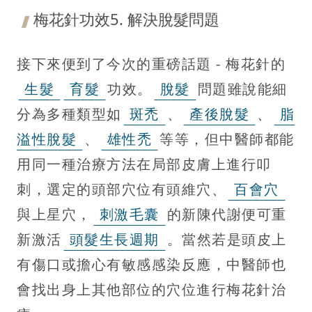
梅花針功效5. 解決脫髮問題
接下來便到了今次的重磅話題 - 梅花針的
生髮
育髮
功效。
脫髮
問題雖說能細
分為多種類型如
斑禿
、
產後脫髮
、
脂
溢性脫髮
、
雄性禿
等等，但中醫師都能
用同一種治療方法在局部皮膚上進行叩
刺，選定的頭部穴位有頭維穴、
百會穴
與上星穴，
刺激毛囊
的新陳代謝便可重
新激活
頭髮生長週期
。當然若是頭皮上
有傷口或擔心有敏感感染反應，中醫師也
會找出身上其他部位的穴位進行梅花針治