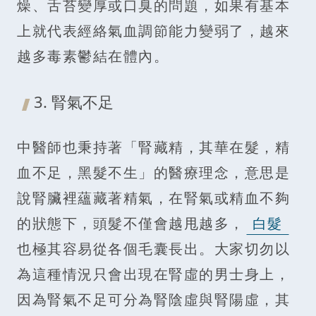
燥、舌苔變厚或口臭的問題，如果有基本
上就代表經絡氣血調節能力變弱了，越來
越多毒素鬱結在體內。
3. 腎氣不足
中醫師也秉持著「腎藏精，其華在髮，精
血不足，黑髮不生」的醫療理念，意思是
說腎臟裡蘊藏著精氣，在腎氣或精血不夠
的狀態下，頭髮不僅會越甩越多，
白髮
也極其容易從各個毛囊長出。大家切勿以
為這種情況只會出現在腎虛的男士身上，
因為腎氣不足可分為腎陰虛與腎陽虛，其