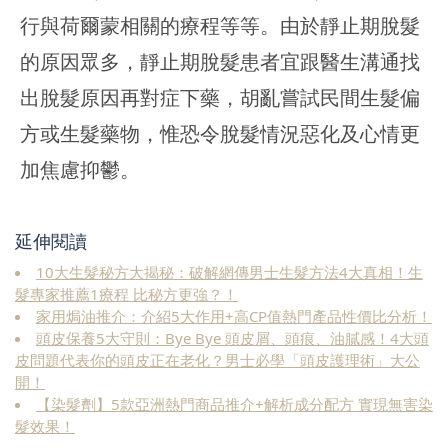
行與荷爾蒙相關的療程等等。由於靜止期脫髮
的原因眾多，靜止期脫髮患者宜跟醫生溝通找
出脫髮原因再對症下藥，胡亂嘗試民間生髮偏
方或生髮藥物，惟恐令脫髮情況惡化及心情更
加焦慮抑鬱。
延伸閱讀
10大生髮秘方大揭秘：破解網傳男士生髮方法4大真相！生
髮專家推薦1療程 比秘方更強？！
家用焗油推介：介紹5大作用+高CP值熱門產品性價比分析！
頭皮保養5大守則：Bye Bye 頭皮屑、頭痕、油膩感！4大頭
皮問題代表你的頭皮正在老化？男士必學「頭皮護理術」大公
開！
【染髮劑】5款亞洲熱門商品推介+解析成分配方 實現無害染
髮效果！