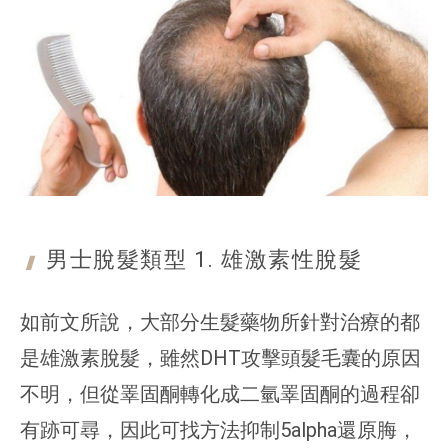
男士脫髮類型 1. 雄激素性
脫髮
如前文所說，大部分生髮藥物所針對治療的都
是雄激素脫髮，雖然DHT攻擊頭髮毛囊的原因
不明，但從睪固酮轉化成二氫睪固酮的過程卻
有跡可尋，因此可找方法抑制5alpha還原脢，