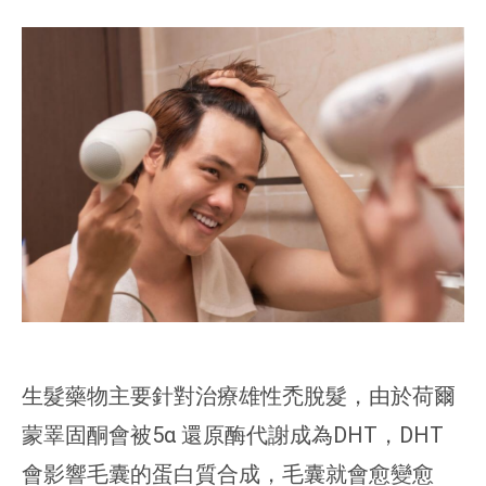
生髮藥物主要針對治療雄性禿脫髮，由於荷爾
蒙睪固酮會被5α 還原酶代謝成為DHT，DHT
會影響毛囊的蛋白質合成，毛囊就會愈變愈