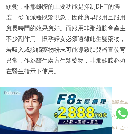
頭髮，非那雄胺的主要功能是抑制DHT的濃
度，從而減緩脫髮現象，因此愈早服用且服用
愈長時間的效果愈好。而服用非那雄胺會產生
不少副作用，懷孕婦女必須遠離此生髮藥物，
若吸入或接觸藥物粉末可能導致胎兒器官發育
異常，作為醫生處方生髮藥物，非那雄胺必須
在醫生指示下使用。
延伸閱讀
健髮最全攻略：了解4大頭皮與毛囊的亞健康問題+護髮產品
類型
生髮梳有用嗎？每天梳10分鐘＝髮量爆增？8款人氣健髮梳
實測對比生髮效果！生髮梳＋療程這樣配搭效果翻倍！
正常髮際線測試：髮線後退背後的3大原因+專業治療方式全