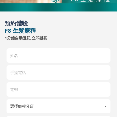
預約體驗
F8 生髮療程
1分鐘自助登記 立即辦妥