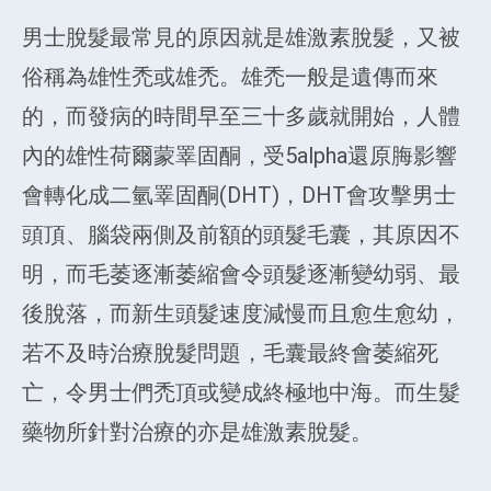
男士脫髮最常見的原因就是雄激素脫髮，又被
俗稱為雄性禿或雄禿。雄禿一般是遺傳而來
的，而發病的時間早至三十多歲就開始，人體
內的雄性荷爾蒙睪固酮，受5alpha還原脢影響
會轉化成二氫睪固酮(DHT)，DHT會攻擊男士
頭頂、腦袋兩側及前額的頭髮毛囊，其原因不
明，而毛萎逐漸萎縮會令頭髮逐漸變幼弱、最
後脫落，而新生頭髮速度減慢而且愈生愈幼，
若不及時治療脫髮問題，毛囊最終會萎縮死
亡，令男士們禿頂或變成終極地中海。而生髮
藥物所針對治療的亦是雄激素脫髮。