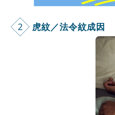
虎紋／法令紋
成因
2