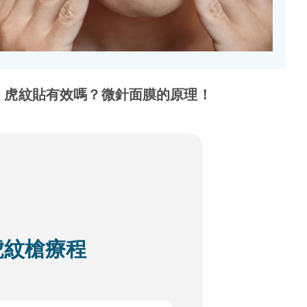
！虎紋貼有效嗎？微針面膜的原理！
D 虎紋槍療程