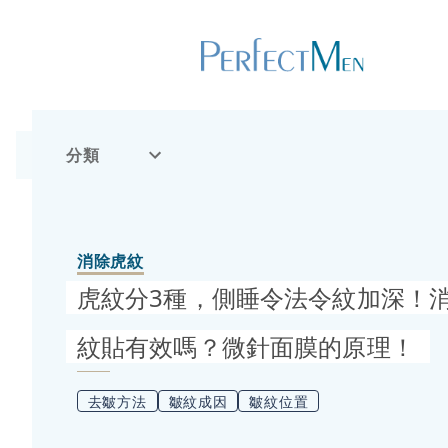
分類
消除虎紋
虎紋分3種，側睡令法令紋加深！
紋貼有效嗎？微針面膜的原理！
去皺方法
皺紋成因
皺紋位置