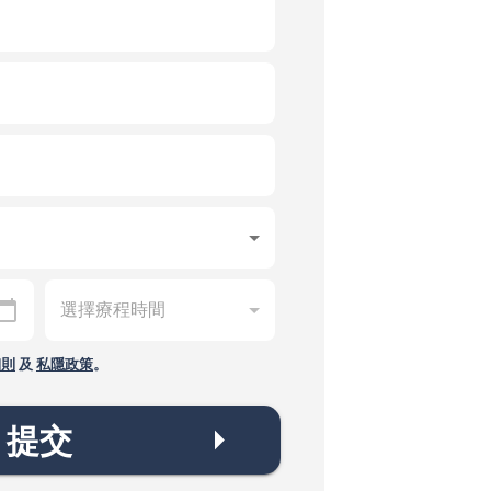
細則
及
私隱政策
。
提交