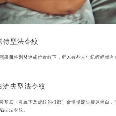
性遺傳型法令紋
蘋果肌特別發達或位置較下，所以有些人年紀輕輕就有
蛋白流失型法令紋
鼻基底（鼻翼下及虎紋的根部）會慢慢流失膠原蛋白，
陷型法令紋。