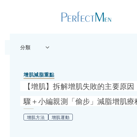
分類
增肌減脂重點
【增肌】拆解增肌失敗的主要原因
驟＋小編親測「偷步」減脂增肌療
增肌方法
增肌運動