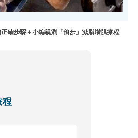
的正確步驟＋小編親測「偷步」減脂增肌療程
療程