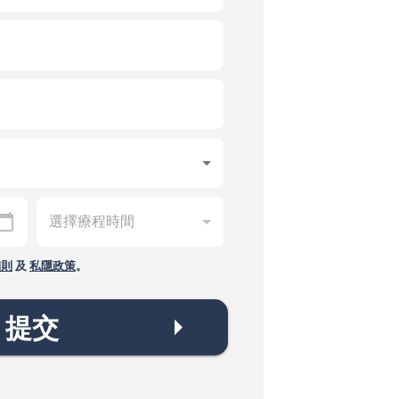
細則
及
私隱政策
。
提交