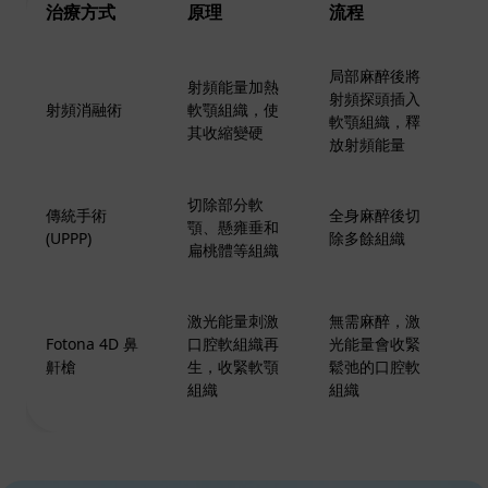
治療方式
原理
流程
優
局部麻醉後將
射頻能量加熱
微
射頻探頭插入
射頻消融術
軟顎組織，使
間
軟顎組織，釋
其收縮變硬
快
放射頻能量
切除部分軟
傳統手術
全身麻醉後切
顎、懸雍垂和
效
(UPPP)
除多餘組織
扁桃體等組織
激光能量刺激
無需麻醉，激
非
Fotona 4D 鼻
口腔軟組織再
光能量會收緊
痛
鼾槍
生，收緊軟顎
鬆弛的口腔軟
及
組織
組織