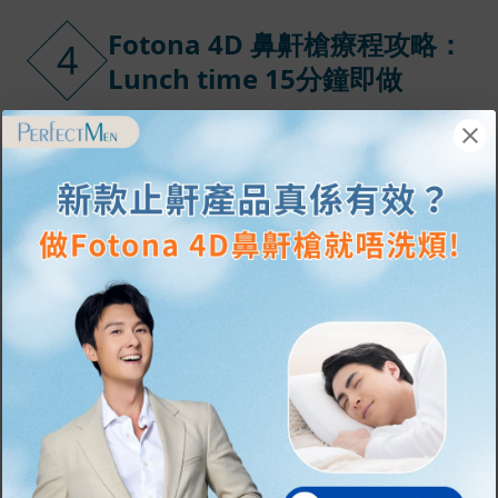
Fotona 4D 鼻鼾槍療程攻略：
4
Lunch time 15分鐘即做
如果你對 Fotona 4D 感興趣，以下是你
在香港 Perfect Men 進行療程的實際體
驗：
- 地點便利：地鐵直達各個交通方便的旺
區的分店。
- 過程快捷：醫生或治療師會先檢查口腔
狀況。療程時，激光探頭會在口腔內（軟
顎、懸雍垂）進行溫和加熱。全程約 15