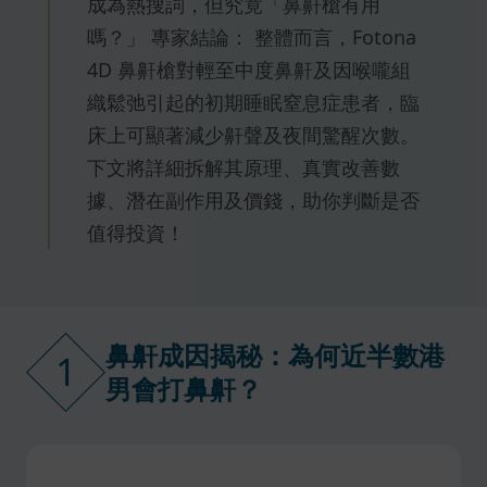
成為熱搜詞，但究竟「鼻鼾槍有用
嗎？」 專家結論： 整體而言，Fotona
4D 鼻鼾槍對輕至中度鼻鼾及因喉嚨組
織鬆弛引起的初期睡眠窒息症患者，臨
床上可顯著減少鼾聲及夜間驚醒次數。
下文將詳細拆解其原理、真實改善數
據、潛在副作用及價錢，助你判斷是否
值得投資！
鼻鼾成因揭秘：為何近半數港
1
男會打鼻鼾？