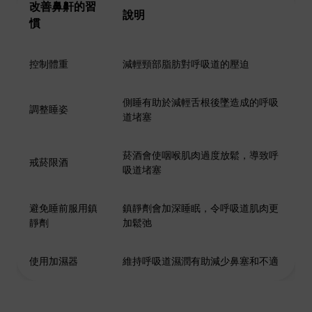
改善鼻鼾的習
說明
慣
控制體重
減輕頸部脂肪對呼吸道的壓迫
側睡有助於減輕舌根後墜造成的呼吸
調整睡姿
道堵塞
菸酒會使咽喉肌肉過度放鬆，導致呼
戒菸限酒
吸道堵塞
避免睡前服用鎮
鎮靜劑會加深睡眠，令呼吸道肌肉更
靜劑
加鬆弛
使用加濕器
維持呼吸道濕潤有助減少鼻塞和不適