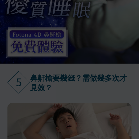
鼻鼾槍要幾錢？需做幾多次才
5
見效？