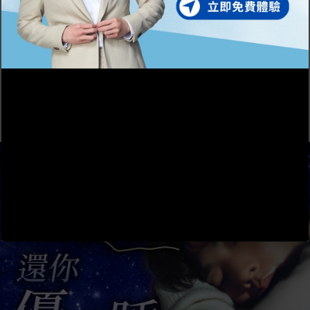
分鐘，無須麻醉，僅有微暖感。
- 術後護理：做完即走，可立即上班。只
需注意 24 小時內避免極熱或辛辣食物，
多喝溫水保持喉嚨濕潤即可。