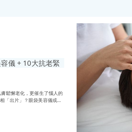
容儀 + 10大抗老緊
肌膚鬆懈老化，更催生了惱人的
上相「出片」？眼袋美容儀或許
26年最新眼袋美容儀選購指
！