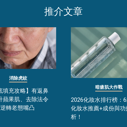
推介文章
消除虎紋
暗瘡肌大作戰
底填充攻略】有返鼻
升蘋果肌、去除法令
2026化妝水排行榜：
招逆轉老態嘴凸
化妝水推薦+成份與功
析！