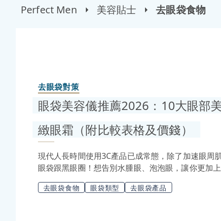
Perfect Men
美容貼士
去眼袋食物
去眼袋對策
眼袋美容儀推薦2026：10大眼部美
緻眼霜（附比較表格及價錢）
現代人長時間使用3C產品已成常態，除了加速眼周
眼袋跟黑眼圈！想告別水腫眼、泡泡眼，讓你更加
是你的終極解決方叉！小編有求必應，立即告訴你20
去眼袋食物
眼袋類型
去眼袋產品
南，並推薦人氣抗老緊緻眼霜，助你找回迷人電眼