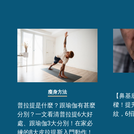
瘦身方法
【鼻基
樑！提
普拉提是什麼？跟瑜伽有甚麼
紋，6
分別？一文看清普拉提6大好
處、跟瑜伽3大分別！在家必
練的8大皮拉提斯入門動作！