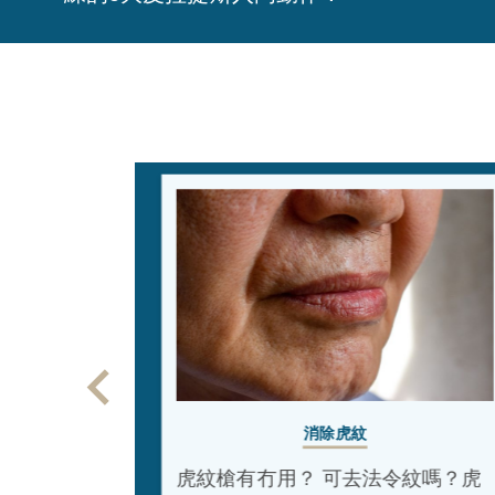
消除虎紋
鼻樑！提
6招逆轉老
虎紋槍有冇用？ 可去法令紋嗎？虎