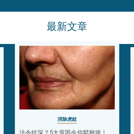
最新文章
消除虎紋
法令紋深？5大原因令你鬆臉垮！