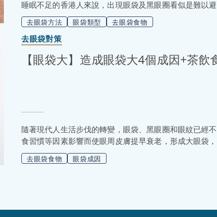
睡眠不足的香港人來說，出現眼袋及黑眼圈看似是難以避
去眼袋方法
眼袋類型
去眼袋食物
去眼袋對策
【眼袋大】造成眼袋大4個成因+茶飲食療推薦
隨著現代人生活步伐的轉變，眼袋、黑眼圈和眼紋已經不
食習慣等因素影響而使眼周皮膚提早衰老，形成大眼袋，
改善的方法呢？以下會講解眼袋大的原因，介紹簡單的改
去眼袋食物
眼袋成因
薦，想要重拾眼睛的電力，變回魅力十足的男神，便要繼