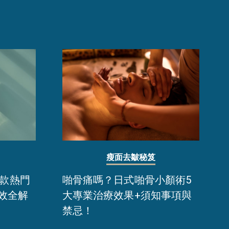
瘦面去皺秘笈
6款熱門
啪骨痛嗎？日式啪骨小顏術5
效全解
大專業治療效果+須知事項與
禁忌！