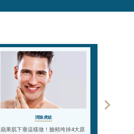
消除虎紋
蘋果肌下垂這樣做！臉頰垮掉4大原
鼻基底凹