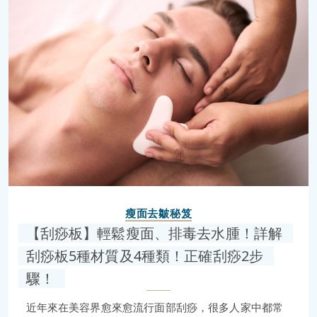
瘦面去皺秘笈
【刮痧板】輕鬆瘦面、排毒去水腫！詳解
刮痧板5種材質及4種類！正確刮痧2步
驟！
近年來在美容界愈來愈流行面部刮痧，很多人家中都常