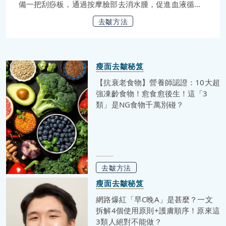
備一把刮痧板，通過按摩臉部去消水腫，促進血液循
環，改善臉部輪廓，讓肌膚回復彈性，保持年輕和有活
去皺方法
力！不過刮痧板又是否這樣神奇呢？而刮痧美容實際上
應該怎樣進行？市面上有眾多的刮痧板，材質各有不
同，男士又應該怎樣選擇合適自己的呢？相信大家都會
有諸多疑惑，一起來看看這篇文章，相信你們看完便會
瘦面去皺秘笈
得到答案啦！
【抗衰老食物】營養師認證：10大超
強凍齡食物！愈食愈後生！這「3
類」是NG食物千萬別碰？
去皺方法
瘦面去皺秘笈
網路爆紅「早C晚A」是甚麼？一文
拆解4個使用原則+護膚順序！原來這
3類人絕對不能做？