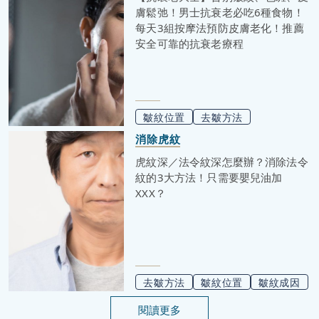
膚鬆弛！男士抗衰老必吃6種食物！
每天3組按摩法預防皮膚老化！推薦
安全可靠的抗衰老療程
皺紋位置
去皺方法
消除虎紋
虎紋深／法令紋深怎麼辦？消除法令
紋的3大方法！只需要嬰兒油加
XXX？
去皺方法
皺紋位置
皺紋成因
閱讀更多