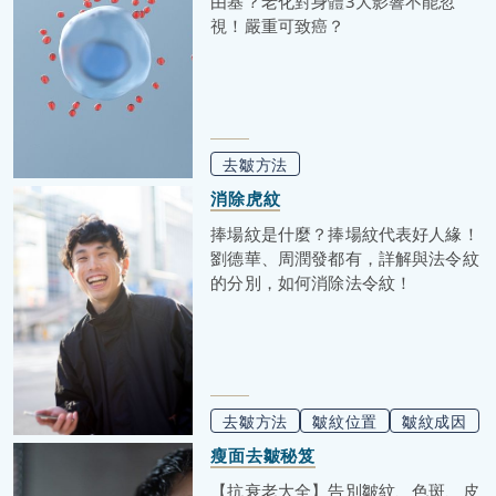
由基？老化對身體3大影響不能忽
視！嚴重可致癌？
去皺方法
消除虎紋
捧場紋是什麼？捧場紋代表好人緣！
劉德華、周潤發都有，詳解與法令紋
的分別，如何消除法令紋！
去皺方法
皺紋位置
皺紋成因
瘦面去皺秘笈
【抗衰老大全】告別皺紋、色斑、皮