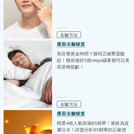
去皺方法
瘦面去皺秘笈
美容覺黃金時間？睡得正確擊退皺
紋！睡前做好5個steps瞓著都可以美
容逆轉肌齡！
去皺方法
瘦面去皺秘笈
精選4枝人氣保濕B5精華！速效為皮
膚注水！詳盡分析B5精華的正確使