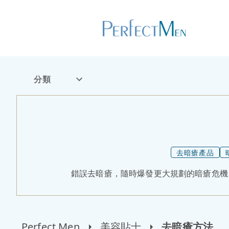
分類
去暗瘡產品
錯誤去暗瘡，隨時爆發更大規劃的暗瘡危機
Perfect Men
美容貼士
去暗瘡方法