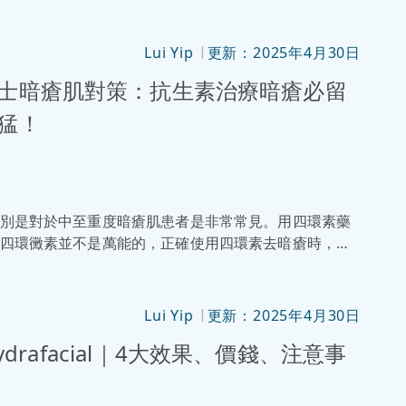
士林去黑頭的效果是否真的像網路傳言那麼神奇有效？
頭的原理、正確用法和步驟，我們還整理了5大「雷
Lui Yip
更新：2025年4月30日
|
男士暗瘡肌對策：抗生素治療暗瘡必留
猛！
別是對於中至重度暗瘡肌患者是非常常見。用四環素藥
四環黴素並不是萬能的，正確使用四環素去暗瘡時，並
能提升去痘效果，還能幫助修復肌膚屏障，讓不少男性
化治療，搭配健康飲食和規律的生活方式，才能真正改
Lui Yip
更新：2025年4月30日
|
. Hydrafacial｜4大效果、價錢、注意事