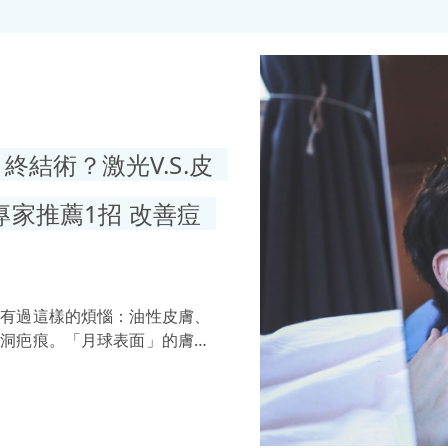
結術？激光V.S.皮
專家推薦1招 改善痘
都有過這樣的煩惱：油性皮膚、
凸洞疤痕。「月球表面」的膚
。凹凸洞的形成，主要是暗瘡期
的結果。越早找到合適的凹凸洞
決心就可讓肌膚重回平滑狀態！