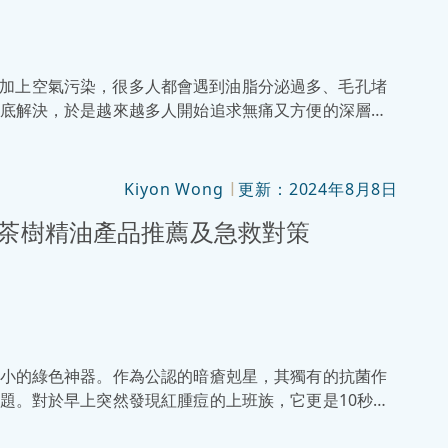
力大，加上空氣污染，很多人都會遇到油脂分泌過多、毛孔堵
底解決，於是越來越多人開始追求無痛又方便的深層清
方式，成為改善膚質的熱門選擇，而且相比傳統針清或
我們會聊聊它的原理、效果以及整個療程過程，幫助你找到最適
Kiyon Wong
更新：2024年8月8日
|
款茶樹精油產品推薦及急救對策
小的綠色神器。作為公認的暗瘡剋星，其獨有的抗菌作
題。對於早上突然發現紅腫痘的上班族，它更是10秒急
，並對比香港熱賣的茶樹精油產品，助你今晚消炎、明