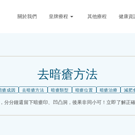
關於我們
皇牌療程
其他療程
健康資
去暗瘡方法
暗瘡成因
去暗瘡方法
暗瘡類型
暗瘡位置
暗瘡治療
減肥
，分分鐘還留下暗瘡印、凹凸洞，後果非同小可！立即了解正