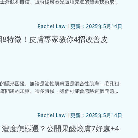
士外觀和自信。這時碳粉激光這項先進的醫美技術成為
章中，深入介紹碳粉激光的原理、功效、適用人群及注
碳粉激光療程的話，就千萬不要錯過啦！
Rachel Law
更新：2025年5月14日
|
原因8特徵！皮膚專家教你4招改善皮
的隱形困擾。無論是油性肌膚還是混合性肌膚，毛孔粗
膚問題的加重。很多時候，我們可能會忽略這個問題，
實，毛孔粗大的原因有很多，從基因、油脂分泌過多，
毛孔粗大的元兇！想知道怎樣才可以還原男神的白滑皮
何有效預防和改善，千萬別錯過，接著看下去吧！
Rachel Law
更新：2025年5月14日
|
濃度怎樣選？公開果酸煥膚7好處+4