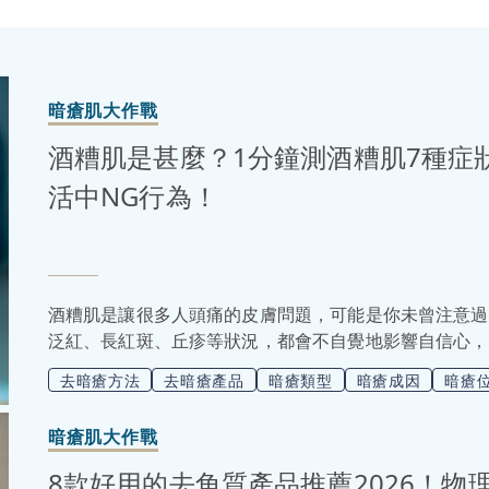
暗瘡肌大作戰
酒糟肌是甚麼？1分鐘測酒糟肌7種症
活中NG行為！
酒糟肌是讓很多人頭痛的皮膚問題，可能是你未曾注意過
泛紅、長紅斑、丘疹等狀況，都會不自覺地影響自信心，
影響！但酒糟性皮膚炎絕對不是「絕症」，是可以得到改
去暗瘡方法
去暗瘡產品
暗瘡類型
暗瘡成因
暗瘡
狀，並學會如何有效護理皮膚，想皮膚恢複白滑乾淨，是
暗瘡肌大作戰
8款好用的去角質產品推薦2026！物