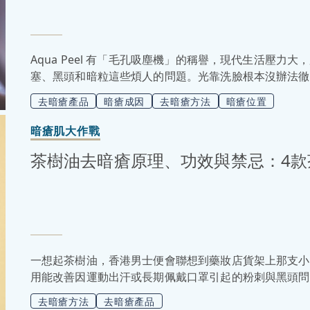
Aqua Peel 有「毛孔吸塵機」的稱譽，現代生活壓
塞、黑頭和暗粒這些煩人的問題。光靠洗臉根本沒辦法徹
潔技術。Aqua Peel 憑藉它溫和又高效的深層清潔
去暗瘡產品
暗瘡成因
去暗瘡方法
暗瘡位置
Hydrafacial，它還有自己的獨特優勢！接下來，
合自己的護膚方案！
暗瘡肌大作戰
茶樹油去暗瘡原理、功效與禁忌：4
一想起茶樹油，香港男士便會聯想到藥妝店貨架上那支小
用能改善因運動出汗或長期佩戴口罩引起的粉刺與黑頭問
救的首選！本文將解析茶樹油去暗瘡原理、男士使用禁忌
去暗瘡方法
去暗瘡產品
天見人不尷尬！