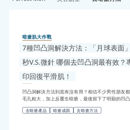
暗瘡肌大作戰
7種凹凸洞解決方法：「月球表面」終
秒V.S.微針 哪個去凹凸洞最有效？
印回復平滑肌！
凹凸洞解決方法到底有沒有用？相信不少男性朋友
毛孔粗大，加上反覆生暗瘡，最後留下了明顯的凹
質，不僅讓人心煩意亂，還可能影響外表和自信心
去暗瘡產品
暗瘡成因
去暗瘡方法
間的細菌感染、真皮層受損或纖維化疤痕組織形成
治療方法，撫平凹凸洞、痘印的效果就越明顯，有