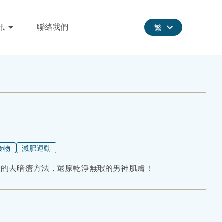
訊
聯絡我們
繁
食物
減肥運動
確的去暗瘡方法，還原乾淨無瑕的男神肌膚！