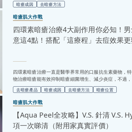
黑頭粉刺問題如此頑固，真的能靠凡士林徹底搞定嗎？凡
暗瘡成因
去暗瘡方法
如果你也想試試又擔心踩雷，別急！即來看看凡士林去黑
區」，以及分享1招男士也適用的無痛去黑頭方法！
暗瘡肌大作戰
四環素暗瘡治療4大副作用你必知！
意這4點！搭配「這療程」去痘效果更
四環素暗瘡治療一直是醫學界常用的口服抗生素藥物，特
物治療暗瘡能有效抑制暗瘡細菌增生、減少炎症，不過，
配合其他暗瘡治療方法，比如果酸換膚或激光治療，不僅
去暗瘡產品
暗瘡成因
去暗瘡方法
暗瘡位置
成功擺脫痘痘復發的困擾。此外，選擇專業醫生進行個性
善膚質，減少重覆生暗瘡的問題，重拾健康無痘肌膚！
暗瘡肌大作戰
【Aqua Peel全攻略】V.S. 針清 V.S
項一次睇清（附用家真實評價）