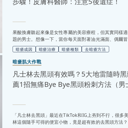
步驟！皮膚科醫師：注意5後遺症！
果酸換膚聽起來像是女性專屬的美容療程，但其實同樣適
題的男士。想像一下，當你每天面對著油光滿面、偶爾冒
醫美果酸換膚就成為了一個超有效的解決方案！不過果酸
暗瘡成因
暗瘡治療
暗瘡種類
去暗瘡方法
正在考慮進行果酸煥膚，千萬不要錯過以下文章，會跟大
項，讓你輕鬆擁有明亮健康的肌膚！
暗瘡肌大作戰
凡士林去黑頭有效嗎？5大地雷隨時黑
薦1招無痛Bye Bye黑頭粉刺方法（
「凡士林去黑頭」最近在TikTok和IG上夯到不行，
林這個隨手可得的便宜小物，竟是超有效的去黑頭方法？