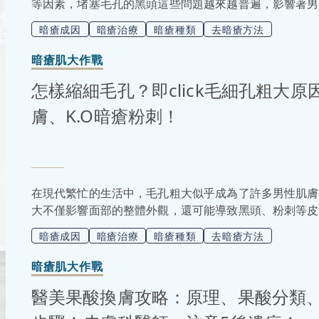
等因素，堵塞毛孔的黑頭這些問題越來越普遍，影響著男
了許多人解決皮膚困擾的新選擇。接下來小編會在這篇文
暗瘡成因
暗瘡治療
暗瘡種類
去暗瘡方法
意事項，讓你更了解這項療程，如果正在考慮是否要進行
暗瘡肌大作戰
怎樣縮細毛孔？即click毛細孔粗大
膚、K.O暗瘡粉刺！
在現代繁忙的生活中，毛孔粗大似乎成為了許多男性肌膚
大不僅影響面部的整體外觀，還可能導致黑頭、粉刺等皮
直到鏡中看到那不太完美的皮膚質地才開始覺得困擾。其
暗瘡成因
暗瘡治療
暗瘡種類
去暗瘡方法
到外部環境的污染，再到日常護膚的不當，都可能是造成
膚，以下這篇文章會教大家深入了解毛孔粗大的原因、如
暗瘡肌大作戰
醫美果酸換膚攻略：原理、果酸分類、