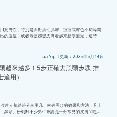
用於男性，特別是面對油性肌膚、痘痘或膚色不均等問
出的痘痘，或者老是感覺皮膚看起來黯淡無光，這時候
換膚實際有甚麼好處，又是否人人都適合進行？如果是
家講解果酸換膚的原理、療程、功效以及需要注意的事
Lui Yip
更新：2025年5月14日
|
頭越來越多！5步正確去黑頭步驟 推
男士適用）
很多美妝達人都紛紛分享用凡士林去黑頭的效果和方法，凡士
！黑頭、粉刺對不少男生來說是十分常見的皮膚問題，