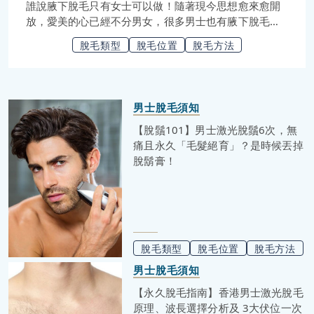
誰說腋下脫毛只有女士可以做！隨著現今思想愈來愈開
放，愛美的心已經不分男女，很多男士也有腋下脫毛的
想法。
脫毛類型
脫毛位置
脫毛方法
男士脫毛須知
【脫鬚101】男士激光脫鬚6次，無
痛且永久「毛髮絕育」？是時候丟掉
脫鬍膏！
脫毛類型
脫毛位置
脫毛方法
男士脫毛須知
【永久脫毛指南】香港男士激光脫毛
原理、波長選擇分析及 3大伏位一次