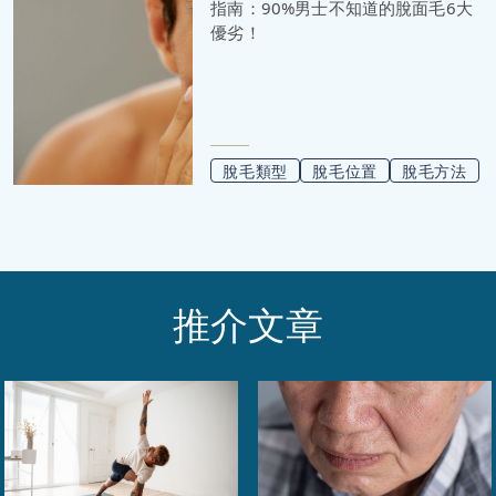
指南：90%男士不知道的脫面毛6大
優劣！
脫毛類型
脫毛位置
脫毛方法
推介文章