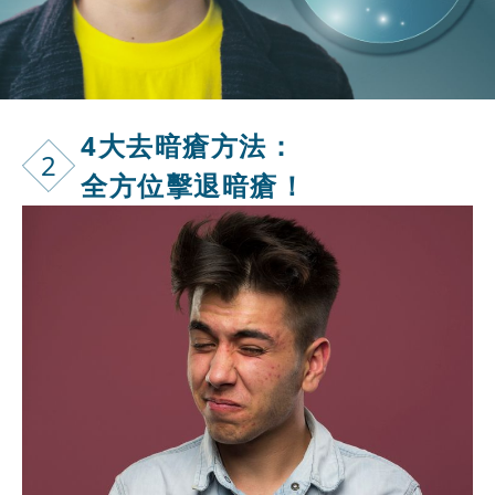
4大去暗瘡方
法：
2
全方位擊退暗瘡！