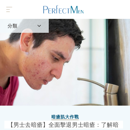
分類
首頁
流行趨勢
暗瘡肌大作戰
【男士去暗瘡】全面擊退男士暗瘡：了解暗