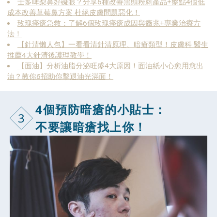
士多啤梨鼻好礙眼？分享6種改善黑頭粉刺產品+盤點4個低
成本改善草莓鼻方案 杜絕皮膚問題惡化！
玫瑰痤瘡急救：了解6個玫瑰痤瘡成因與癥兆+專業治療方
法！
【針清懶人包】一看看清針清原理、暗瘡類型！皮膚科 醫生
推薦4大針清後護理教學！
【面油】分析油脂分泌旺盛4大原因！面油紙小心愈用愈出
油？教你6招助你擊退油光滿面！
4個預防暗瘡
的小貼士：
3
不要讓暗瘡找上你！