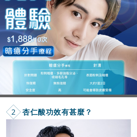
2
杏仁酸功效有
甚麼？