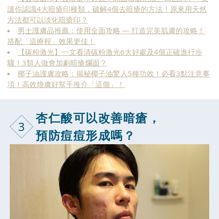
讓你認識4大暗瘡印種類，破解4個去暗瘡的方法！原來用天然
方法都可以淡化暗瘡印？
男士護膚品推薦：使用全面攻略 — 打造完美肌膚的攻略！
搭配「這療程」效果更佳！
【碳粉激光】一文看清碳粉激光6大好處及4個正確進行步
驟！3類人做會加劇暗瘡爛面？
椰子油護膚攻略：揭秘椰子油驚人5種功效！必看3點注意事
項！高效煥膚好幫手推介「這個」！
杏仁酸可以改
善暗瘡，
3
預防痘痘形成嗎？