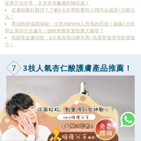
改善方法分享，文末也有嫩膚終極武器！
皮膚痕癢好難頂？了解8大外界影響與人體內在成因+治療方
法！
黑頭粉刺成因揭秘：注意8個90%人忽視的惡習！踢爆3大民
間去黑頭方法偏方！隨時愈整愈衰暗瘡大爆發？
魚腥草皮膚功效：8大美容與治療作用+魚腥草食譜等乾貨推
介！
7
3枝人氣杏仁
酸護膚產品推薦！