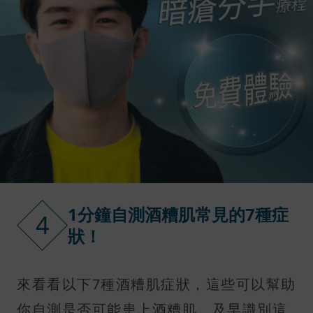
1分鐘自測酒糟肌常見的7種症
4
狀！
來看看以下7種酒糟肌症狀，這些可以幫助
你自測是否可能患上酒糟肌。及早識別這