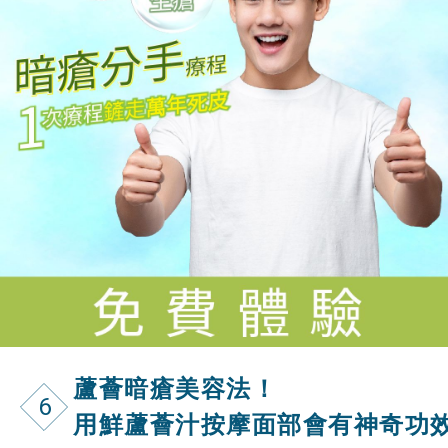
蘆薈暗瘡美容法！
6
用鮮蘆薈汁按摩面部會有神奇功