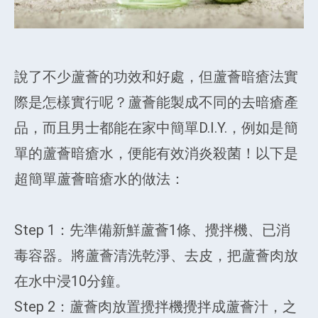
說了不少蘆薈的功效和好處，但蘆薈暗瘡法實
際是怎樣實行呢？蘆薈能製成不同的去暗瘡產
品，而且男士都能在家中簡單D.I.Y.，例如是簡
單的蘆薈暗瘡水，便能有效消炎殺菌！以下是
超簡單蘆薈暗瘡水的做法：
Step 1：先準備新鮮蘆薈1條、攪拌機、已消
毒容器。將蘆薈清洗乾淨、去皮，把蘆薈肉放
在水中浸10分鐘。
Step 2：蘆薈肉放置攪拌機攪拌成蘆薈汁，之