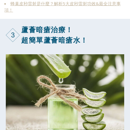
蜂巢皮秒雷射是什麼？解析5大皮秒雷射功效&最全注意事
項！
蘆薈暗瘡治療！
3
超簡單蘆薈暗瘡水！