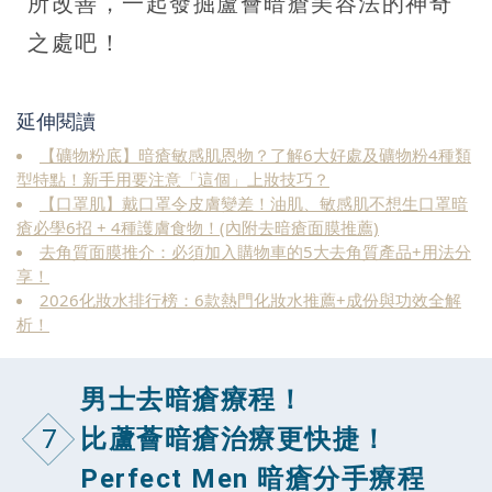
所改善，一起發掘蘆薈暗瘡美容法的神奇
之處吧！
延伸閱讀
【礦物粉底】暗瘡敏感肌恩物？了解6大好處及礦物粉4種類
型特點！新手用要注意「這個」上妝技巧？
【口罩肌】戴口罩令皮膚變差！油肌、敏感肌不想生口罩暗
瘡必學6招 + 4種護膚食物！(內附去暗瘡面膜推薦)
去角質面膜推介：必須加入購物車的5大去角質產品+用法分
享！
2026化妝水排行榜：6款熱門化妝水推薦+成份與功效全解
析！
男士去暗瘡療程！
7
比蘆薈暗瘡治療更快捷！
Perfect Men 暗瘡分手療程