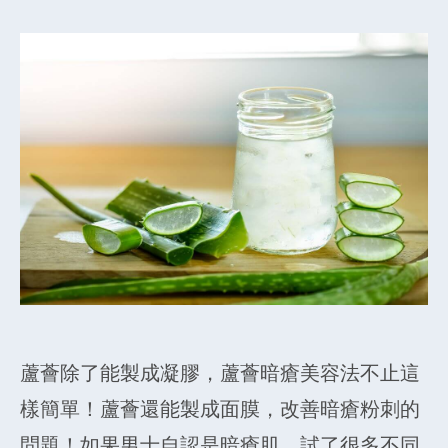
蘆薈除了能製成凝膠，蘆薈暗瘡美容法不止這
樣簡單！蘆薈還能製成面膜，改善暗瘡粉刺的
問題！如果男士自認是暗瘡肌，試了很多不同