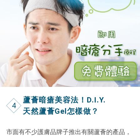
蘆薈暗瘡美容法！D.I.Y.
4
天然蘆薈Gel怎樣做？
市面有不少護膚品牌子推出有關蘆薈的產品，