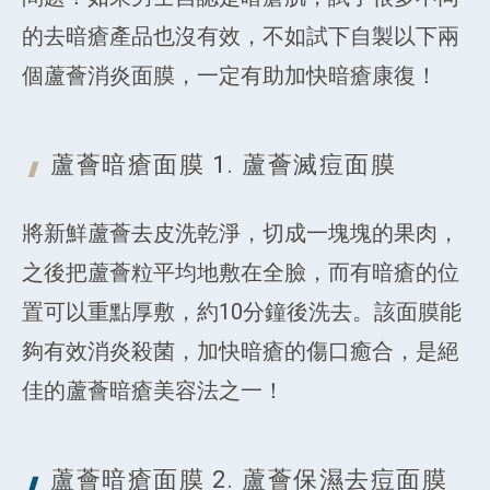
的去暗瘡產品也沒有效，不如試下自製以下兩
個蘆薈消炎面膜，一定有助加快暗瘡康復！
蘆薈暗瘡面膜 1. 蘆薈
滅痘面膜
將新鮮蘆薈去皮洗乾淨，切成一塊塊的果肉，
之後把蘆薈粒平均地敷在全臉，而有暗瘡的位
置可以重點厚敷，約10分鐘後洗去。該面膜能
夠有效消炎殺菌，加快暗瘡的傷口癒合，是絕
佳的蘆薈暗瘡美容法之一！
蘆薈暗瘡面膜 2. 蘆薈保濕
去痘面膜