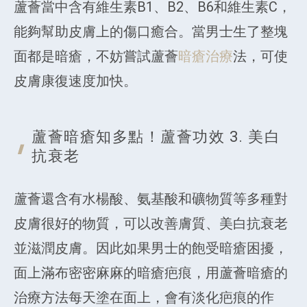
蘆薈當中含有維生素B1、B2、B6和維生素C，
能夠幫助皮膚上的傷口癒合。當男士生了整塊
面都是暗瘡，不妨嘗試蘆薈
暗瘡治療
法，可使
皮膚康復速度加快。
蘆薈暗瘡知多點！蘆薈功效 3. 美白
抗衰老
蘆薈還含有水楊酸、氨基酸和礦物質等多種對
皮膚很好的物質，可以改善膚質、美白抗衰老
並滋潤皮膚。因此如果男士的飽受暗瘡困擾，
面上滿布密密麻麻的暗瘡疤痕，用蘆薈暗瘡的
治療方法每天塗在面上，會有淡化疤痕的作