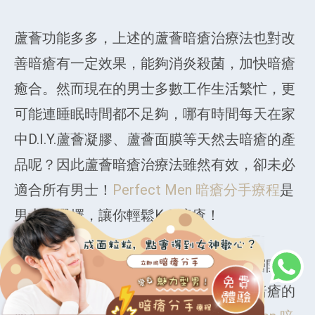
蘆薈功能多多，上述的蘆薈暗瘡治療法也對改
善暗瘡有一定效果，能夠消炎殺菌，加快暗瘡
癒合。然而現在的男士多數工作生活繁忙，更
可能連睡眠時間都不足夠，哪有時間每天在家
中D.I.Y.蘆薈凝膠、蘆薈面膜等天然去暗瘡的產
品呢？因此蘆薈暗瘡治療法雖然有效，卻未必
適合所有男士！
Perfect Men 暗瘡分手療程
是
男士的選擇，讓你輕鬆K.O.暗瘡！
Perfect Men 暗瘡分手療程是從肌膚底層開始
疏通毛孔，改善油脂分泌，達到男士去暗瘡的