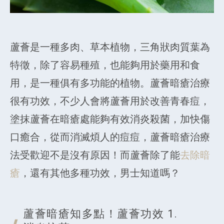
蘆薈是一種多肉、草本植物，三角狀肉質葉為
特徵，除了容易種殖，也能夠用於藥用和食
用，是一種俱有多功能的植物。蘆薈暗瘡治療
很有功效，不少人會將蘆薈用於改善青春痘，
塗抹蘆薈在暗瘡處能夠有效消炎殺菌，加快傷
口癒合，從而消滅煩人的痘痘，蘆薈暗瘡治療
法受歡迎不是沒有原因！而蘆薈除了能
去除暗
瘡
，還有其他多種功效，男士知道嗎？
蘆薈暗瘡知多點！蘆薈功效 1.