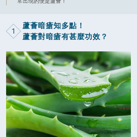
常出現的便是蘆薈！
蘆薈暗瘡知多點！
1
蘆薈對暗瘡有甚麼功效？