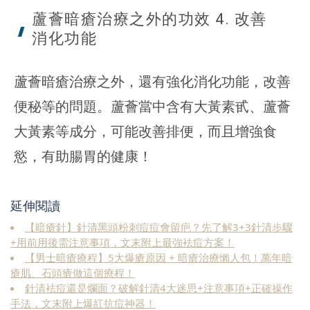
蘆薈暗瘡治療之外的功效 4. 改善
消化功能
蘆薈暗瘡治療之外，還有強化消化功能，改善
便秘等的問題。蘆薈當中含有大黃素甙、蘆薈
大黃素等成分，可能改善排便，而且增強食
慾，有助腸胃的健康！
延伸閱讀
【暗瘡針】針清黑頭粉刺痘痘會留疤？先了解3+3針清步驟
+用前用後需注意事項，文末附上最強袪痘方案！
【男士暗瘡療程】5大爆瘡原因 + 暗瘡治療懶人包！萬年暗
瘡肌、石頭瘡做這個療程！
針清袪痘還是爛面？破解針清4大迷思+注意事項+正確操作
手法，文末附上爆紅抗痘神器！