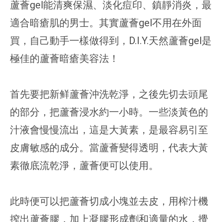
蘆薈gel能清爽保濕、淡化痘印、鎮靜消炎，最
適合暗瘡肌的男士。其實蘆薈gel不用在外面
買，自己動手一樣做得到，D.I.Y.天然蘆薈gel是
極佳的蘆薈暗瘡美容法！
首先要把新鲜蘆薈沖洗乾淨，之後先切去頭尾
的部分，把蘆薈浸水約一小時。一些淡黃色的
汁液會慢慢流出，這是大黃素，是最容易引至
皮膚敏感的成分。當蘆薈變得透明，代表大黃
素徹底流乾淨，蘆薈便可以使用。
此時便可以把蘆薈切成小塊並去皮，用榨汁機
搾出蘆薈膠，加上凝膠形成劑和適量的水，攪