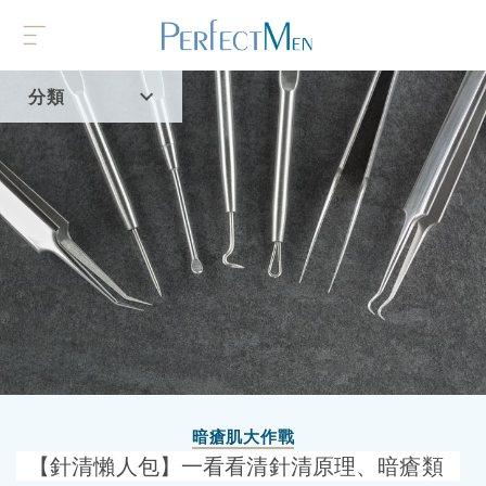
分類
首頁
流行趨勢
暗瘡肌大作戰
【針清懶人包】一看看清針清原理、暗瘡類