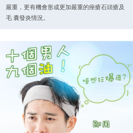
嚴重，更有機會形成更加嚴重的痤瘡石頭瘡及
毛 囊發炎情況。