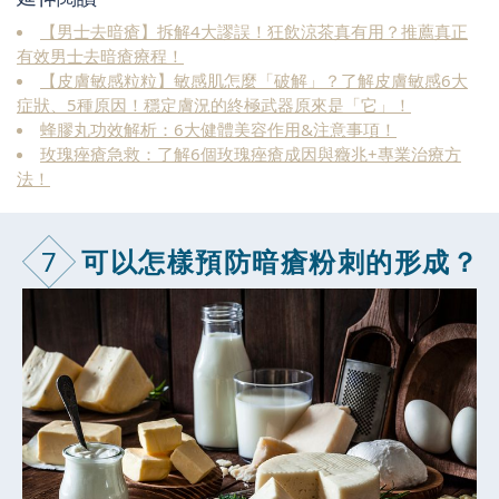
【男士去暗瘡】拆解4大謬誤！狂飲涼茶真有用？推薦真正
有效男士去暗瘡療程！
【皮膚敏感粒粒】敏感肌怎麼「破解」？了解皮膚敏感6大
症狀、5種原因！穩定膚況的終極武器原來是「它」！
蜂膠丸功效解析：6大健體美容作用&注意事項！
玫瑰痤瘡急救：了解6個玫瑰痤瘡成因與癥兆+專業治療方
法！
7
可以怎樣預防暗瘡粉刺的形成？