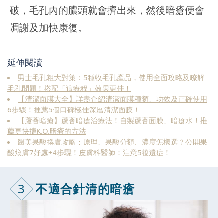
破，毛孔內的膿頭就會擠出來，然後暗瘡便會
凋謝及加快康復。
延伸閱讀
男士毛孔粗大對策：5種收毛孔產品，使用全面攻略及暸解
毛孔問題！搭配「這療程」效果更佳！
【清潔面膜大全】詳盡介紹清潔面膜種類、功效及正確使用
6步驟！推薦5個口碑極佳深層清潔面膜！
【蘆薈暗瘡】蘆薈暗瘡治療法！自製蘆薈面膜、暗瘡水！推
薦更快捷K.O.暗瘡的方法
醫美果酸換膚攻略：原理、果酸分類、濃度怎樣選？公開果
酸煥膚7好處+4步驟！皮膚科醫師：注意5後遺症！
3
不適合針清的暗瘡