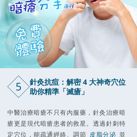
針灸抗痘：解密 4 大神奇穴位
5
助你精準「滅瘡」
中醫治療暗瘡不只有內服藥，針灸治療暗
瘡更是現代暗瘡患者的救星。透過針刺特
定穴位，能疏通經絡、調節
皮脂分泌
並