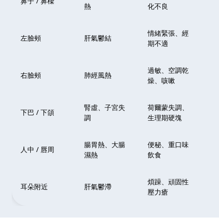
鼻子 / 鼻樑
熱
化不良
制
情緒緊張、經
疏
左臉頰
肝氣鬱結
期不適
善
過敏、空調乾
清
右臉頰
肺經風熱
燥、咳嗽
持
腎虛、子宮失
荷爾蒙失調、
補
下巴 / 下頜
調
生理期硬塊
善
腸胃熱、大腸
便秘、重口味
導
人中 / 唇周
濕熱
飲食
熱
煩躁、頑固性
舒
耳朵附近
肝氣鬱滯
壓力瘡
絡