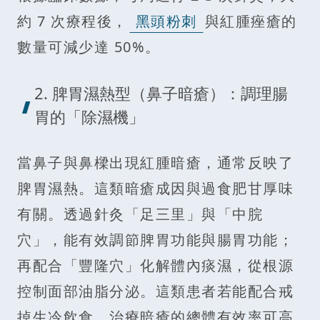
約 7 次療程後，
黑頭粉刺
與紅腫痤瘡的
數量可減少達 50%。
2. 脾胃濕熱型（鼻子暗瘡）：調理腸
胃的「除濕機」
當鼻子與鼻樑出現紅腫暗瘡，通常反映了
脾胃濕熱。這類暗瘡成因與過食肥甘厚味
有關。透過針灸「足三里」與「中脘
穴」，能有效調節脾胃功能與腸胃功能；
再配合「豐隆穴」化解體內痰濕，從根源
控制面部油脂分泌。這類患者若能配合戒
掉生冷飲食，治療暗瘡的總體有效率可高