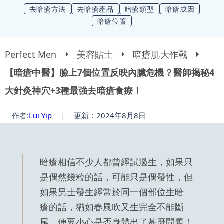
去暗瘡方法
去暗瘡產品
暗瘡類型
暗瘡成因
暗瘡位置
Perfect Men
美容貼士
暗瘡肌大作戰
【暗瘡中醫】臉上7個位置反映內臟危機？醫師揭秘4
大針灸神穴+3種最強去暗瘡食療！
作者:
Lui Yip
|
更新：2024年8月8日
暗瘡相信不少人都曾經試過生，如果只
是偶然幾粒的話，可能只是偶發性，但
如果男士發生經常於同一個部位生暗
瘡的話，猶如春風吹又生完全不能斷
尾，便要小心是否身體出了甚麼問題！