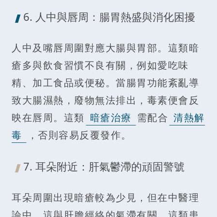
6. 人中與唇周：腸胃熱盛與消化困擾
人中及嘴唇周圍對應大腸與胃部。這類暗
瘡多與飲食習慣不良有關，例如愛吃味
精、加工食品或便秘。當腸胃功能紊亂導
致大腸濕熱，廢物無法排出，毒素便會反
映在唇周。這類
暗瘡治療
需配合
清熱解
毒
，否則容易反覆發作。
7. 耳朵附近：肝氣鬱滯的頑固警號
耳朵周圍出現暗瘡較為少見，但在中醫理
論中，這與肝膽經絡的氣滯有關。這類患