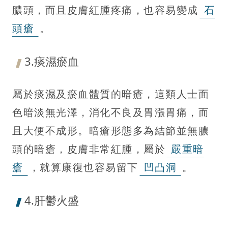
膿頭，而且皮膚紅腫疼痛，也容易變成
石
頭瘡
。
3.痰濕瘀血
屬於痰濕及瘀血體質的暗瘡，這類人士面
色暗淡無光澤，消化不良及胃漲胃痛，而
且大便不成形。暗瘡形態多為結節並無膿
頭的暗瘡，皮膚非常紅腫，屬於
嚴重暗
瘡
，就算康復也容易留下
凹凸洞
。
4.肝鬱火盛