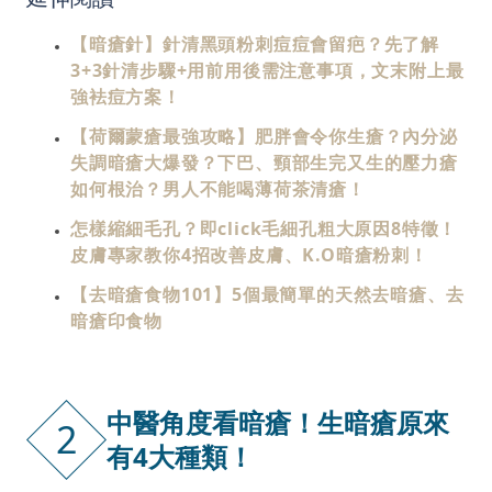
【暗瘡針】針清黑頭粉刺痘痘會留疤？先了解
3+3針清步驟+用前用後需注意事項，文末附上最
強袪痘方案！
【荷爾蒙瘡最強攻略】肥胖會令你生瘡？內分泌
失調暗瘡大爆發？下巴、頸部生完又生的壓力瘡
如何根治？男人不能喝薄荷茶清瘡！
怎樣縮細毛孔？即click毛細孔粗大原因8特徵！
皮膚專家教你4招改善皮膚、K.O暗瘡粉刺！
【去暗瘡食物101】5個最簡單的天然去暗瘡、去
暗瘡印食物
中醫角度看暗瘡！生暗瘡原來
2
有4大種類！