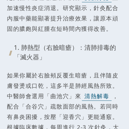
加速慢性炎症消退。研究顯示，針灸配合
內服中藥能顯著提升治療效果，讓原本頑
固的膿皰與紅腫在短時間內獲得改善。
1. 肺熱型（右臉暗瘡）：清肺排毒的
「滅火器」
如果你屬於右臉頰反覆生暗瘡，且伴隨皮
膚發燙或口乾，這多半是肺經風熱所致。
中醫師會選用「曲池穴」來
清熱解毒
，
配合「合谷穴」疏散面部的風熱。若同時
有鼻炎困擾，按壓「迎香穴」更能通竅。
根據臨床數據，每周進行 2-3 次針灸，大