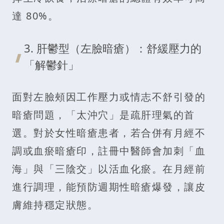
達 80%。
3. 肝鬱型（左臉暗瘡）：舒緩壓力的
「解鬱針」
面對左臉頰因工作壓力或情志不舒引發的
暗瘡問題，「太沖穴」是疏肝理氣的首
選。對於女性暗瘡患者，若合併有月經不
調或血瘀暗瘡印，註冊中醫師會加刺「血
海」與「三陰交」以活血化瘀。在月經前
進行調理，能預防週期性暗瘡爆發，讓皮
膚維持穩定狀態。