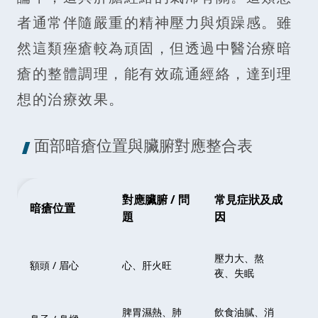
者通常伴隨嚴重的精神壓力與煩躁感。雖
然這類痤瘡較為頑固，但透過中醫治療暗
瘡的整體調理，能有效疏通經絡，達到理
想的治療效果。
面部暗瘡位置與臟腑對應整合表
對應臟腑 / 問
常見症狀及成
暗瘡位置
治
題
因
壓力大、熬
額頭 / 眉心
心、肝火旺
清
夜、失眠
脾胃濕熱、肺
飲食油膩、消
健