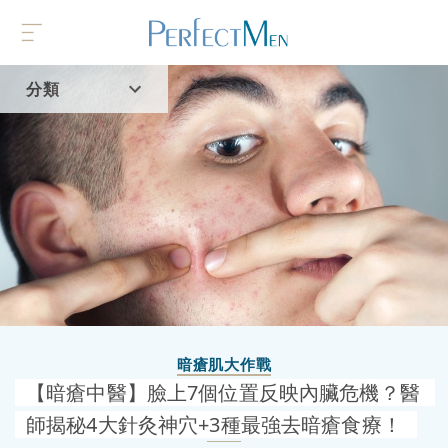
分類
首頁
流行趨勢
暗瘡肌大作戰
【暗瘡中醫】臉上7個位置反映內臟危機？醫
師揭秘4大針灸神穴+3種最強去暗瘡食療！