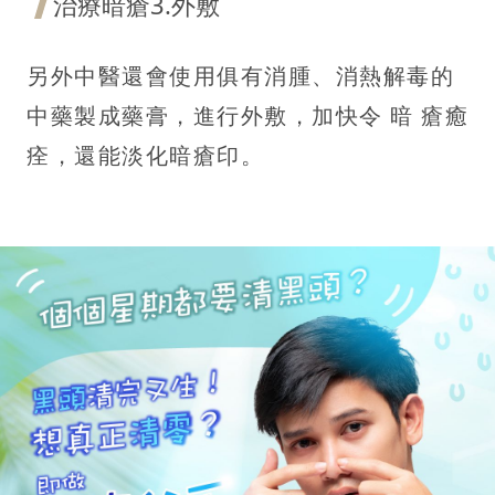
治療暗瘡3.外敷
另外中醫還會使用俱有消腫、消熱解毒的
中藥製成藥膏，進行外敷，加快令 暗 瘡癒
痊，還能淡化暗瘡印。