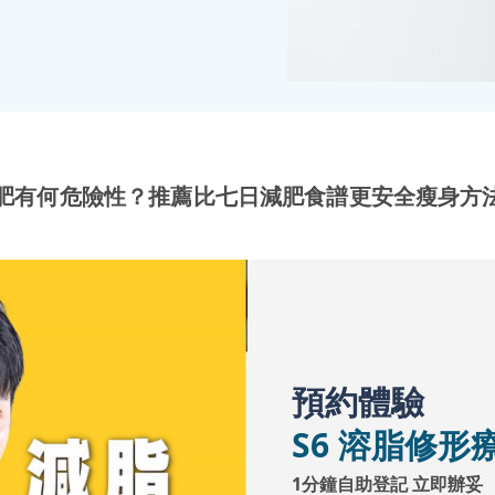
減肥有何危險性？推薦比七日減肥食譜更安全瘦身方
預約體驗
S6 溶脂修形
1分鐘自助登記 立即辦妥