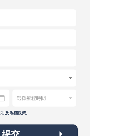
細則
及
私隱政策
。
提交