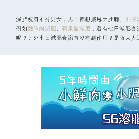
減肥瘦身不分男女，男士都想摵甩大肚腩、
肥仔
例如
雞胸肉減肥
、
蘋果醋減肥
，還有七日減肥食
呢？另外七日減肥食譜有沒有副作用？是否人人