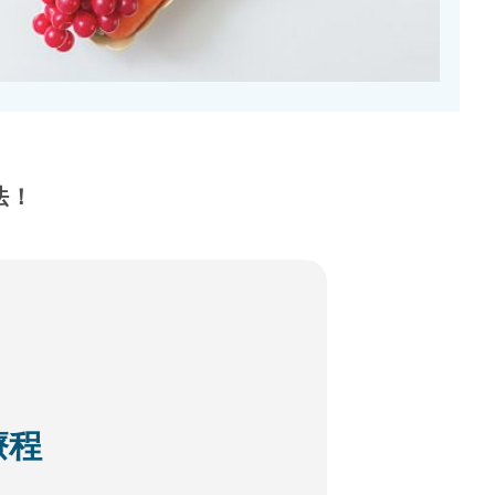
法！
療程