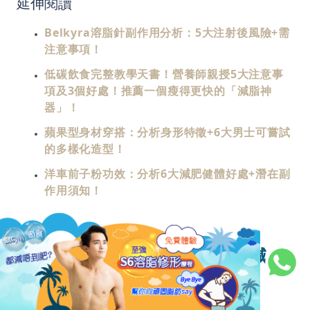
延伸閱讀
Belkyra溶脂針副作用分析：5大注射後風險+需
注意事項！
低碳飲食完整教學天書！營養師親授5大注意事
項及3個好處！推薦一個瘦得更快的「減脂神
器」！
蘋果型身材穿搭：分析身形特徵+6大男士可嘗試
的多樣化造型！
洋車前子粉功效：分析6大減肥健體好處+潛在副
作用須知！
原來不是人人適合用泰拳減
6
肥？特別是以下4類人士！