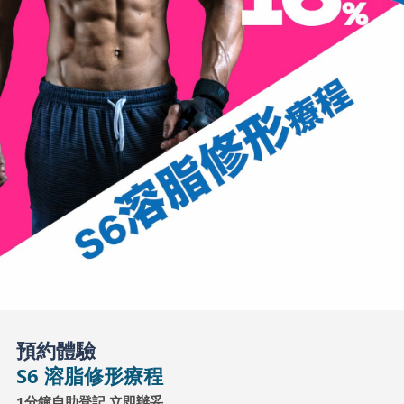
預約體驗
S6 溶脂修形療程
1分鐘自助登記 立即辦妥