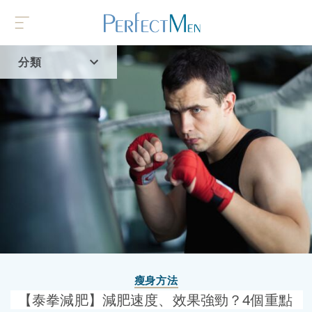
分類
首頁
流行趨勢
瘦身方法
【泰拳減肥】減肥速度、效果強勁？4個重點