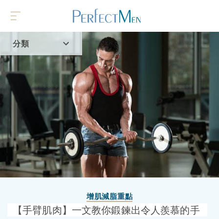
分類
首頁
流行趨勢
增肌減脂重點
【手臂肌肉】一文教你鍛鍊出令人羨慕的手