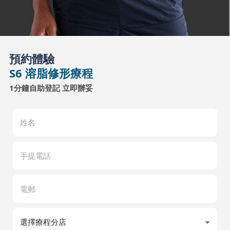
預約體驗
S6 溶脂修形療程
1分鐘自助登記 立即辦妥