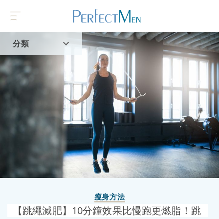
分類
首頁
流行趨勢
瘦身方法
【跳繩減肥】10分鐘效果比慢跑更燃脂！跳