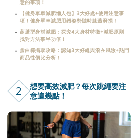
意的事項！
【健身單車減肥懶人包】3大好處+使用注意事
項！健身單車減肥用錯姿勢隨時膝蓋勞損！
葫蘆型身材減肥：探究4大身材特徵+減肥原則
找對方法事半功倍！
蛋白棒攝取攻略：認知3大好處與潛在風險+熱門
商品性價比分析！
想要高效減肥？每次跳繩要注
2
意這幾點！