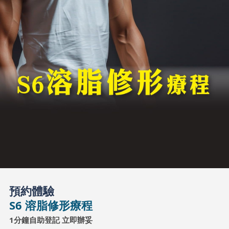
預約體驗
S6 溶脂修形療程
1分鐘自助登記 立即辦妥