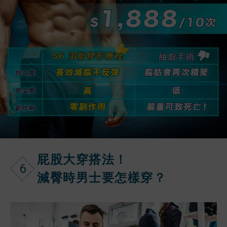
屁股大穿搭法！
6
減臀時男士要怎樣穿？