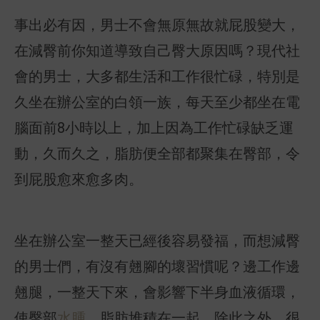
事出必有因，男士不會無原無故就屁股變大，
在減臀前你知道導致自己臀大原因嗎？現代社
會的男士，大多都生活和工作很忙碌，特別是
久坐在辦公室的白領一族，每天至少都坐在電
腦面前8小時以上，加上因為工作忙碌缺乏運
動，久而久之，脂肪便全部都聚集在臀部，令
到屁股愈來愈多肉。
坐在辦公室一整天已經後容易發福，而想減臀
的男士們，有沒有翹腳的壞習慣呢？邊工作邊
翹腿，一整天下來，會影響下半身血液循環，
使臀部
水腫
，脂肪堆積在一起。除此之外，很