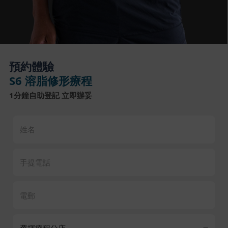
預約體驗
S6 溶脂修形療程
1分鐘自助登記 立即辦妥