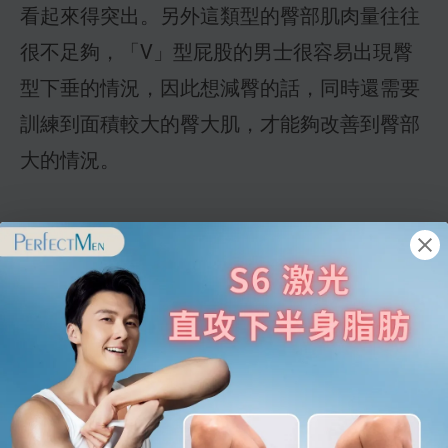
看起來得突出。另外這類型的臀部肌肉量往往
很不足夠，「V」型屁股的男士很容易出現臀
型下垂的情況，因此想減臀的話，同時還需要
訓練到面積較大的臀大肌，才能夠改善到臀部
大的情況。
想減臀要了解
臀型 4. A型
這類臀型有外擴的傾向，臀部的肉集中在兩
邊，穿起貼身牛仔褲時特別不好看，往往會出
現褲頭有鬆位，但臀部卻穿不下的情況。