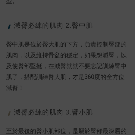
型。
減臀必練的肌
肉 2.臀中肌
臀中肌是位於臀大肌的下方，負責控制臀部的
肌肉，以及維持骨盆的穩定，如果想減臀，以
及使臀部堅挺，在減臀就就不要忘記訓練臀中
肌了，搭配訓練臀大肌，才是360度的全方位
減臀！
減臀必練的肌
肉 3.臂小肌
至於最後的臀小肌部位，是屬於臀部最深層的