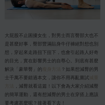
大屁股不止困擾女生，對男士而言臀部大也不
是甚麼好事，臀部豐滿貼身牛仔褲絕對想也別
想，穿起來走路扭下扭下，也會引起路人好奇
的目光，實在影響男士的自尊心。到底有甚麼
解決「豪華臀」的
瘦身方法
？如果想減臀的男
士千萬不要錯過本文，讓你不用再亂嘗試
減重
方法
，減臀就看這篇！以下會為大家介紹減臀
的簡單運動，還有想減臀的男士在穿搭上應該
要考慮甚麼呢？接著看下去！