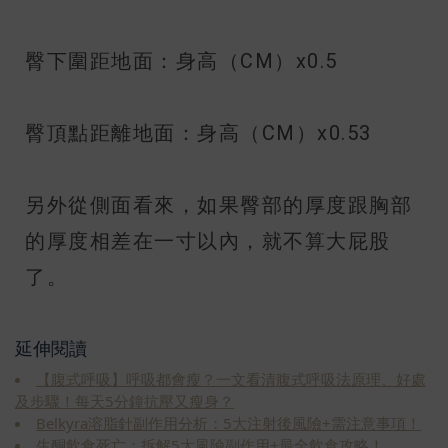
臀下圍距地面：身高（CM）x0.5
臀頂點距離地面：身高（CM）x0.53
另外從側面看來，如果臀部的厚度跟胸部
的厚度相差在一寸以內，就不算大屁股
了。
延伸閱讀
【腹式呼吸】呼吸都會瘦？一文看清腹式呼吸法原理、好處
及步驟！每天5分鐘抗壓又瘦身？
Belkyra溶脂針副作用分析：5大注射後風險+需注意事項！
生酮飲食死亡：拆解5大風險副作用+最全飲食攻略！