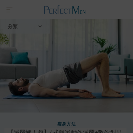
分類
首頁
流行趨勢
瘦身方法
【減臀懶人包】4式簡單動作減臀+教你型男