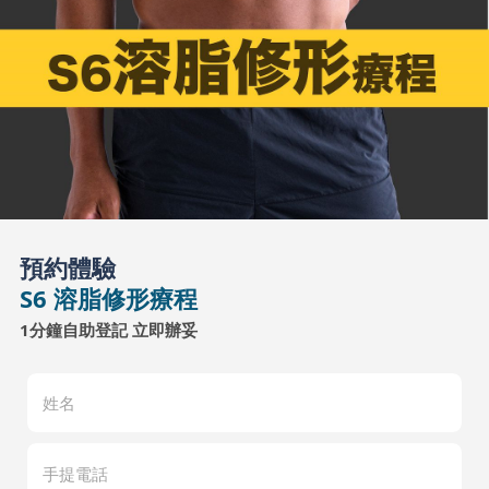
預約體驗
S6 溶脂修形療程
1分鐘自助登記 立即辦妥