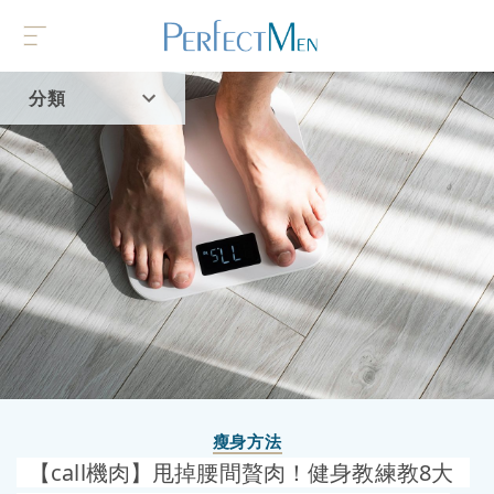
分類
首頁
流行趨勢
瘦身方法
【call機肉】甩掉腰間贅肉！健身教練教8大