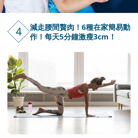
減走腰間贅肉！6種在家簡易動
4
作！每天5分鐘激瘦3cm！