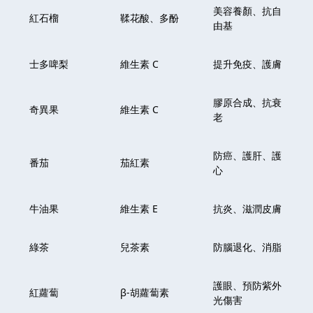
美容養顏、抗自
紅石榴
鞣花酸、多酚
由基
士多啤梨
維生素 C
提升免疫、護膚
膠原合成、抗衰
奇異果
維生素 C
老
防癌、護肝、護
番茄
茄紅素
心
牛油果
維生素 E
抗炎、滋潤皮膚
綠茶
兒茶素
防腦退化、消脂
護眼、預防紫外
紅蘿蔔
β-胡蘿蔔素
光傷害