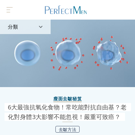
分類
首頁
流行趨勢
瘦面去皺秘笈
6大最強抗氧化食物！常吃能對抗自由基？老
化對身體3大影響不能忽視！嚴重可致癌？
去皺方法