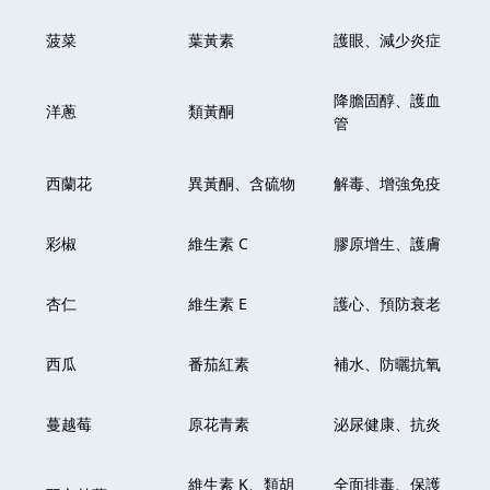
菠菜
葉黃素
護眼、減少炎症
降膽固醇、護血
洋蔥
類黃酮
管
西蘭花
異黃酮、含硫物
解毒、增強免疫
彩椒
維生素 C
膠原增生、護膚
杏仁
維生素 E
護心、預防衰老
西瓜
番茄紅素
補水、防曬抗氧
蔓越莓
原花青素
泌尿健康、抗炎
維生素 K、類胡
全面排毒、保護