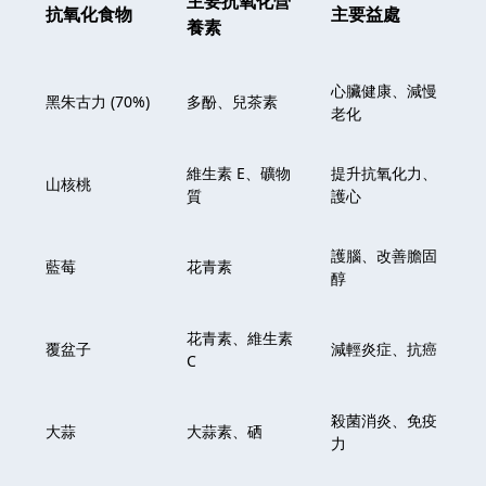
主要抗氧化營
抗氧化食物
主要益處
養素
心臟健康、減慢
黑朱古力 (70%)
多酚、兒茶素
老化
維生素 E、礦物
提升抗氧化力、
山核桃
質
護心
護腦、改善膽固
藍莓
花青素
醇
花青素、維生素
覆盆子
減輕炎症、抗癌
C
殺菌消炎、免疫
大蒜
大蒜素、硒
力