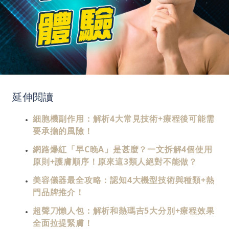
延伸閱讀
細胞機副作用：解析4大常見技術+療程後可能需
要承擔的風險！
網路爆紅「早C晚A」是甚麼？一文拆解4個使用
原則+護膚順序！原來這3類人絕對不能做？
美容儀器最全攻略：認知4大機型技術與種類+熱
門品牌推介！
超聲刀懶人包：解析和熱瑪吉5大分別+療程效果
全面拉提緊膚！