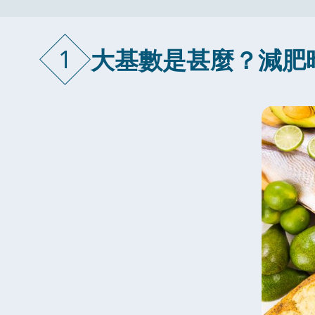
1
大基數是甚麼？減肥