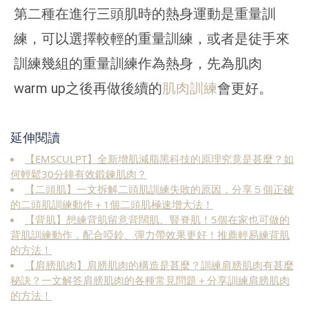
第二種在進行三頭肌時的熱身運動是重量訓
練，可以選擇較輕的重量訓練，或者是徒手來
訓練幾組的重量訓練作為熱身，先為肌肉
warm up之後再做後續的
肌肉訓練
會更好。
延伸閱讀
【EMSCULPT】全新增肌減脂黑科技的原理究竟是甚麼？如
何輕鬆30分鐘有效鍛鍊肌肉？
【二頭肌】一文拆解二頭肌訓練失敗的原因，分享５個正確
的二頭肌訓練動作＋1個二頭肌極速增大法！
【背肌】想練背肌留意背闊肌、豎脊肌！5個在家也可做的
背肌訓練動作，配合啞鈴、彈力帶效果更好！推薦輕易練背肌
的方法！
【肩膀肌肉】肩膀肌肉的構造是甚麼？訓練肩膀肌肉有甚麼
秘訣？一文解答肩膀肌肉的各種常見問題＋分享訓練肩膀肌肉
的方法！