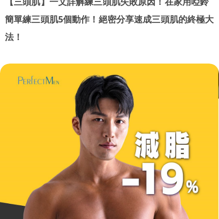
【三頭肌】一文詳解練三頭肌失敗原因！在家用啞鈴
簡單練三頭肌5個動作！絕密分享速成三頭肌的終極大
法！