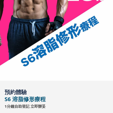
預約體驗
S6 溶脂修形療程
1分鐘自助登記 立即辦妥