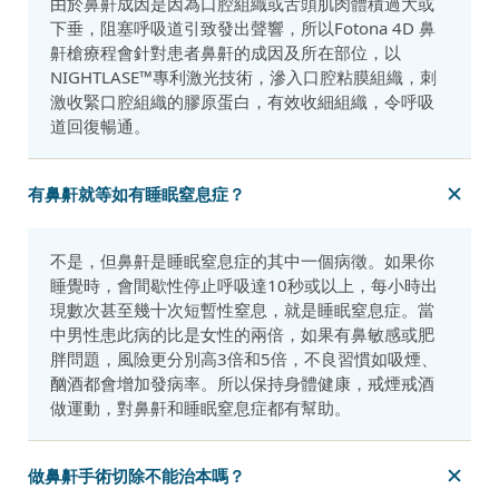
由於鼻鼾成因是因為口腔組織或舌頭肌肉體積過大或
下垂，阻塞呼吸道引致發出聲響，所以Fotona 4D 鼻
鼾槍療程會針對患者鼻鼾的成因及所在部位，以
NIGHTLASE™專利激光技術，滲入口腔粘膜組織，刺
激收緊口腔組織的膠原蛋白，有效收細組織，令呼吸
道回復暢通。
有鼻鼾就等如有睡眠窒息症？
不是，但鼻鼾是睡眠窒息症的其中一個病徵。如果你
睡覺時，會間歇性停止呼吸達10秒或以上，每小時出
現數次甚至幾十次短暫性窒息，就是睡眠窒息症。當
中男性患此病的比是女性的兩倍，如果有鼻敏感或肥
胖問題，風險更分別高3倍和5倍，不良習慣如吸煙、
酗酒都會增加發病率。所以保持身體健康，戒煙戒酒
做運動，對鼻鼾和睡眠窒息症都有幫助。
做鼻鼾手術切除不能治本嗎？