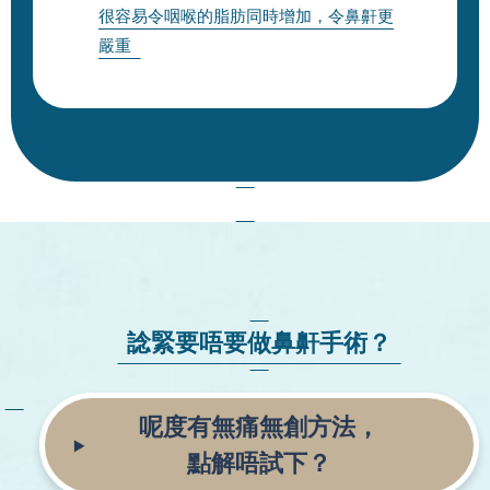
很容易令咽喉的脂肪同時增加，令鼻鼾更
嚴重
諗緊要唔要做鼻鼾手術？
呢度有無痛無創方法，
點解唔試下？