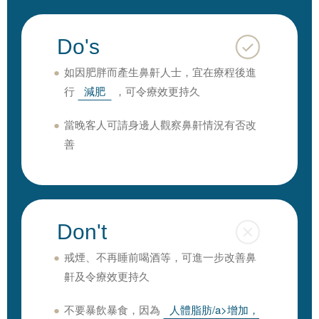
Do's
如因肥胖而產生鼻鼾人士，宜在療程後進
行
減肥
，可令療效更持久
當晚客人可請身邊人觀察鼻鼾情況有否改
善
Don't
戒煙、不再睡前喝酒等，可進一步改善鼻
鼾及令療效更持久
不要暴飲暴食，因為
人體脂肪/a>增加，