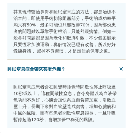
其實現時醫治鼻鼾和睡眠窒息症的方法，都是治標不
治本的，即使用手術切除阻塞部分，手術的成功率平
均只有50%，最多可能也只能改善70%，因為部份患
者的問題難以單靠手術根治，只能舒緩病情。例如一
般鼻鼾問題都是因為老化和肥胖引致，不少個案顯示
只要恆常加強運動，鼻鼾情況已經有改善，所以好好
鍛練身體， 戒掉不良習慣，才是最佳的保養之道。
睡眠窒息症會帶來甚麼危機？
睡眠窒息症患者會在睡覺時睡覺時間歇性停止呼吸達
10秒或以上，這種間歇性窒息，會令身體以為血液帶
氧功能不夠好，心臟會加快泵血而負荷加重，引致血
壓上升，長期下來對血管壁造成傷害，增加心臟病和
中風的風險。而有些患者間歇性窒息很長，一旦呼吸
暫停超過120秒，會增加夢中猝死的風險。