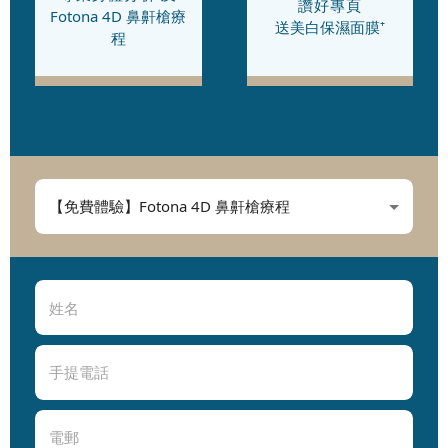
讚好專頁
Fotona 4D 鼻鼾槍療
送美白保濕面膜⁺
程