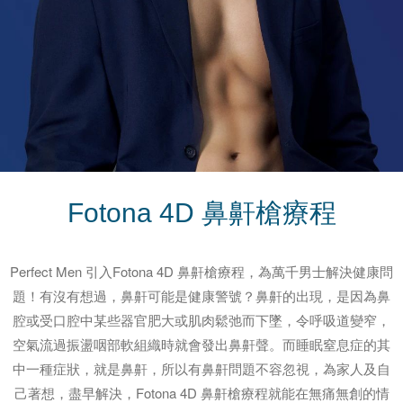
Fotona 4D
鼻鼾槍療程
Perfect Men 引入Fotona 4D 鼻鼾槍療程，為萬千男士解決健康問
題！有沒有想過，鼻鼾可能是健康警號？鼻鼾的出現，是因為鼻
腔或受口腔中某些器官肥大或肌肉鬆弛而下墜，令呼吸道變窄，
空氣流過振盪咽部軟組織時就會發出鼻鼾聲。而睡眠窒息症的其
中一種症狀，就是鼻鼾，所以有鼻鼾問題不容忽視，為家人及自
己著想，盡早解決，Fotona 4D 鼻鼾槍療程就能在無痛無創的情