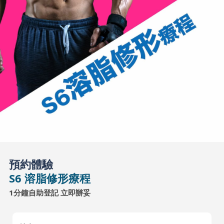
預約體驗
S6 溶脂修形療程
1分鐘自助登記 立即辦妥