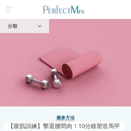
分類
首頁
流行趨勢
瘦身方法
【腹肌訓練】擊退腰間肉！10分鐘塑造馬甲