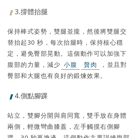
3.撐體抬腿
保持棒式姿勢，雙腿並攏，然後將雙腿交
替抬起30 秒，每次抬腿時，保持核心穩
定，避免臀部晃動。這個動作可以加強下
腹部的力量，減少
小腹
贅肉
，並且對
臀部和大腿也有良好的鍛煉效果。
4.側點腳踝
站立，雙腳分開與肩同寬，雙手放在身體
兩側，輕微彎曲膝蓋，左手觸摸右側腳
踝，30 秒再換邊，這個動作主要訓練腹部