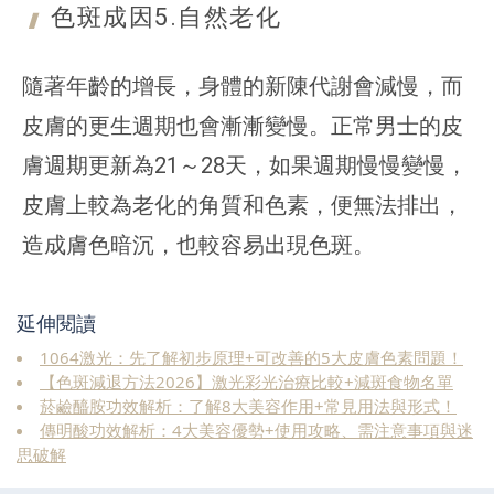
色斑成因5.
自然老化
隨著年齡的增長，身體的新陳代謝會減慢，而
皮膚的更生週期也會漸漸變慢。正常男士的皮
膚週期更新為21～28天，如果週期慢慢變慢，
皮膚上較為老化的角質和色素，便無法排出，
造成膚色暗沉，也較容易出現色斑。
延伸閱讀
1064激光：先了解初步原理+可改善的5大皮膚色素問題！
【色斑減退方法2026】激光彩光治療比較+減斑食物名單
菸鹼醯胺功效解析：了解8大美容作用+常見用法與形式！
傳明酸功效解析：4大美容優勢+使用攻略、需注意事項與迷
思破解