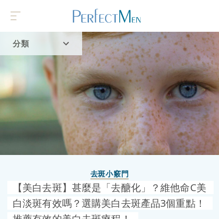
分類
首頁
流行趨勢
去斑小竅門
【美白去斑】甚麼是「去醣化」？維他命C美
白淡斑有效嗎？選購美白去斑產品3個重點！
推薦有效的美白去斑療程！