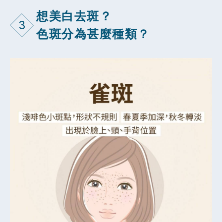
想美白去斑？
3
色斑分為甚麼種類？