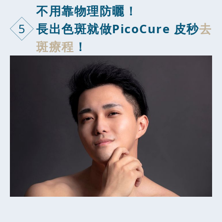
不用靠物理防
曬！
5
長出色斑就做PicoCure 皮秒
去
斑療程
！