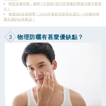
暗啞皮膚自救：解析7大原因+從日常護膚到專業治療方案推
介！
精選6款去斑精華！2026年最新淡斑美白資訊！4步教你挑
選合適的去斑產品！
3
物理防曬有甚
麼優缺點？