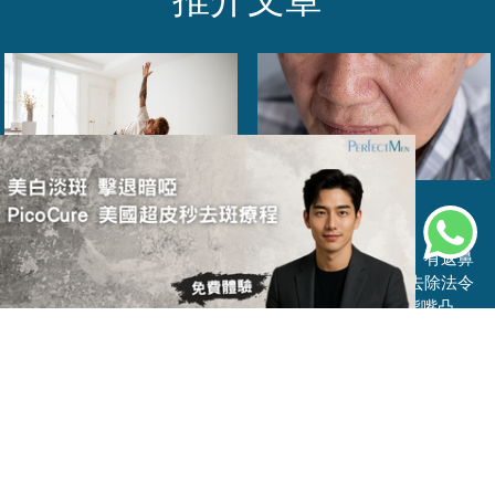
消除虎紋
瘦身方法
【鼻基底填充攻略】有返鼻
樑！提升蘋果肌、去除法令
普拉提是什麼？跟瑜伽有甚麼
紋，6招逆轉老態嘴凸
分別？一文看清普拉提6大好
處、跟瑜伽3大分別！在家必練
的8大皮拉提斯入門動作！
(⁺圖片只供參考，名額有限，送完即止)