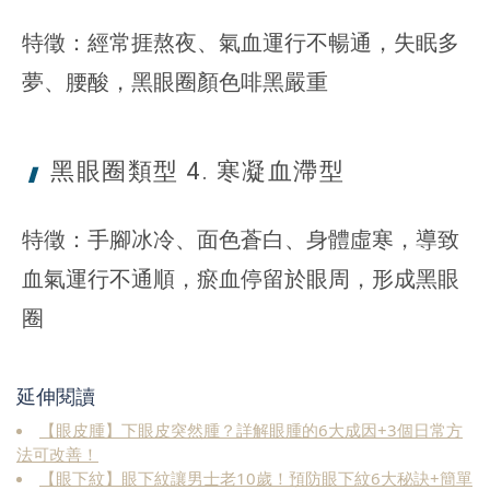
特徵：經常捱熬夜、氣血運行不暢通，失眠多
夢、腰酸，黑眼圈顏色啡黑嚴重
黑眼圈類型 4. 寒凝
血滯型
特徵：手腳冰冷、面色蒼白、身體虛寒，導致
血氣運行不通順，瘀血停留於眼周，形成黑眼
圈
延伸閱讀
【眼皮腫】下眼皮突然腫？詳解眼腫的6大成因+3個日常方
法可改善！
【眼下紋】眼下紋讓男士老10歲！預防眼下紋6大秘訣+簡單