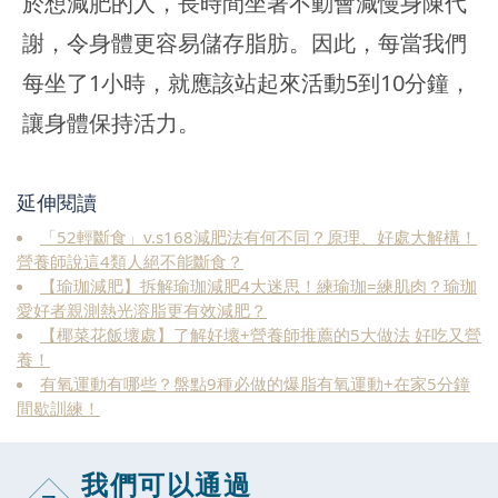
於想減肥的人，長時間坐著不動會減慢身陳代
謝，令身體更容易儲存脂肪。因此，每當我們
每坐了1小時，就應該站起來活動5到10分鐘，
讓身體保持活力。
延伸閱讀
「52輕斷食」v.s168減肥法有何不同？原理、好處大解構！
營養師說這4類人絕不能斷食？
【瑜珈減肥】拆解瑜珈減肥4大迷思！練瑜珈=練肌肉？瑜珈
愛好者親測熱光溶脂更有效減肥？
【椰菜花飯壞處】了解好壞+營養師推薦的5大做法 好吃又營
養！
有氧運動有哪些？盤點9種必做的爆脂有氧運動+在家5分鐘
間歇訓練！
我們可以通過