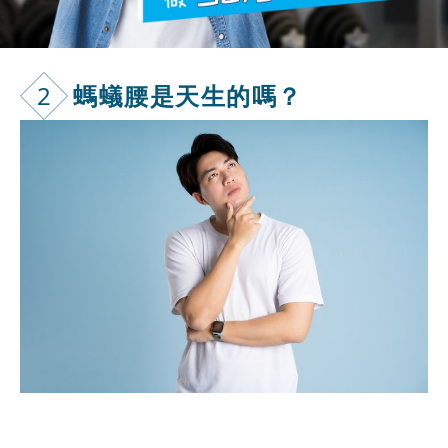
2
螞蟻腰是天生
的嗎？