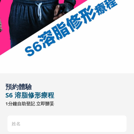
預約體驗
S6 溶脂修形療程
1分鐘自助登記 立即辦妥