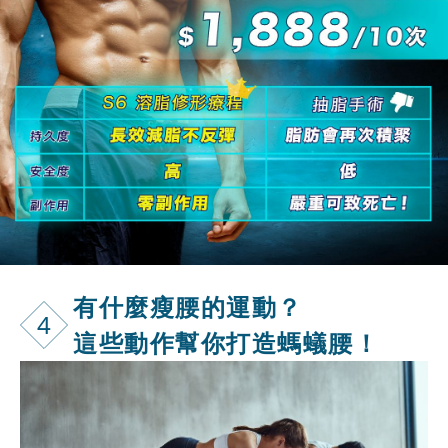
有什麼瘦腰的
運動？
4
這些動作幫你打造螞蟻腰！