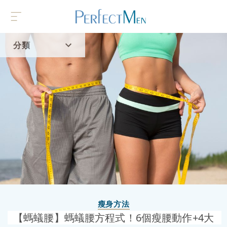
分類
首頁
流行趨勢
瘦身方法
【螞蟻腰】螞蟻腰方程式！6個瘦腰動作+4大