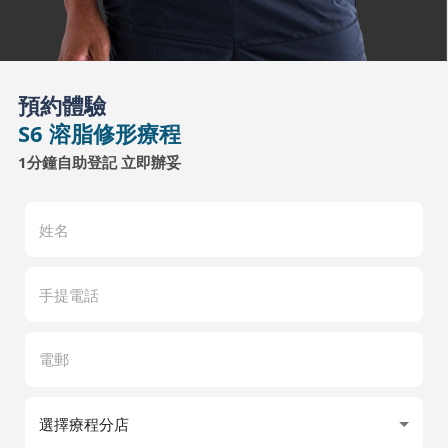
預約體驗
S6 溶脂修形療程
1分鐘自助登記 立即辦妥