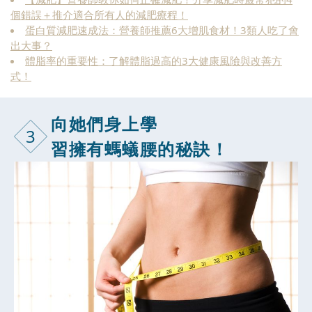
個錯誤＋推介適合所有人的減肥療程！
蛋白質減肥速成法：營養師推薦6大增肌食材！3類人吃了會
出大事？
體脂率的重要性：了解體脂過高的3大健康風險與改善方
式！
向她們身上學
3
習擁有螞蟻腰的秘訣！