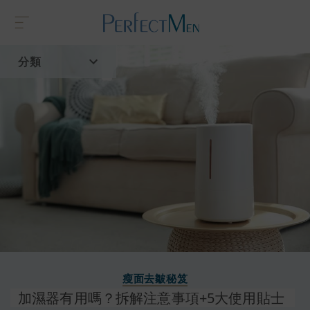
分類
首頁
流行趨勢
瘦面去皺秘笈
加濕器有用嗎？拆解注意事項+5大使用貼士