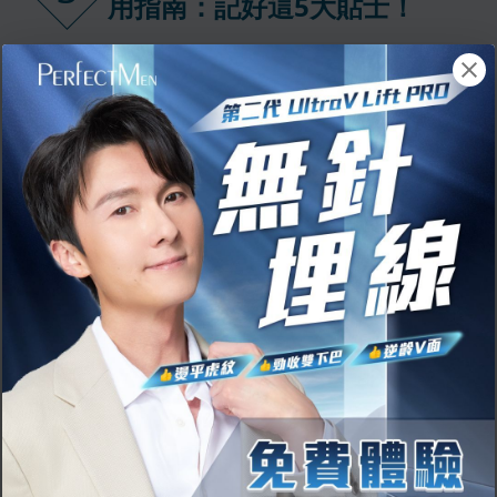
用指南：記好這5大貼士！
1. 選購攻略：功能與安全要兼顧
加濕器雖然看似簡單，但選購時仍需多加
留意，才能有效提升空氣濕度又避免衍生
問題。
• 根據空間選型號：依據房間大小選擇不
同加濕量的機型，小空間選大台加濕器，
反而會造成過濕，增加細菌黴菌與懸浮粒
子滋生的風險。
• 韓國熱銷不等於萬用：市面上不少來自