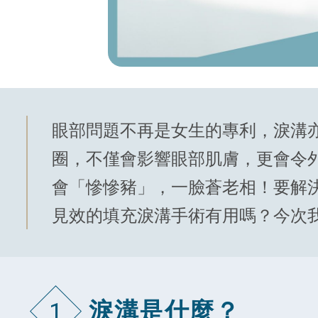
眼部問題不再是女生的專利，淚溝
圈，不僅會影響眼部肌膚，更會令
會「慘慘豬」，一臉蒼老相！要解
見效的填充淚溝手術有用嗎？今次
淚溝是什麼？
1