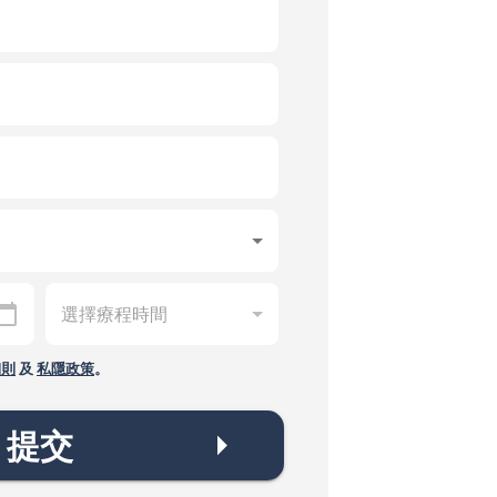
細則
及
私隱政策
。
提交