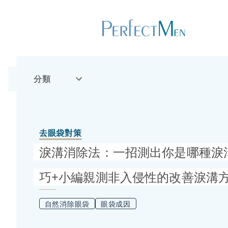
分類
去眼袋對策
淚溝消除法：一招測出你是哪種淚
巧+小編親測非入侵性的改善淚溝
自然消除眼袋
眼袋成因