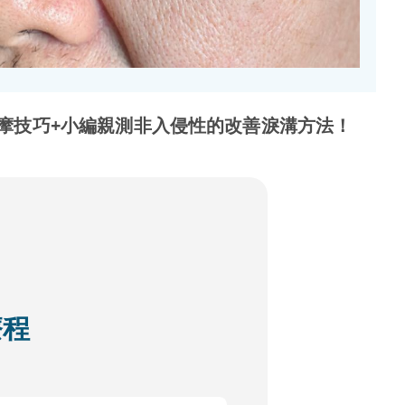
摩技巧+小編親測非入侵性的改善淚溝方法！
療程