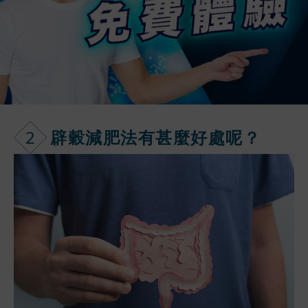
2
辟穀減肥法有
甚麼好處呢？