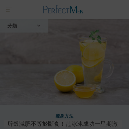
分類
首頁
流行趨勢
瘦身方法
辟穀減肥不等於斷食！范冰冰成功一星期激