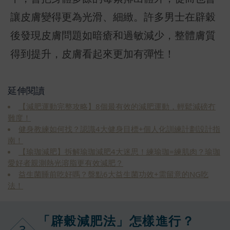
讓皮膚變得更為光滑、細緻。許多男士在辟穀
後發現皮膚問題如暗瘡和過敏減少，整體膚質
得到提升，皮膚看起來更加有彈性！
延伸閱讀
【減肥運動完整攻略】8個最有效的減肥運動，輕鬆減磅冇
難度！
健身教練如何找？認識4大健身目標+個人化訓練計劃設計指
南！
【瑜珈減肥】拆解瑜珈減肥4大迷思！練瑜珈=練肌肉？瑜珈
愛好者親測熱光溶脂更有效減肥？
益生菌睡前吃好嗎？盤點6大益生菌功效+需留意的NG吃
法！
「辟穀減肥法
」怎樣進行？
3