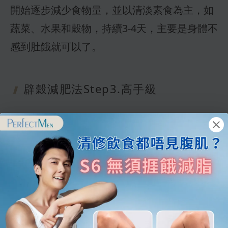
開始逐步減少食物量，並以清淡素食為主，如
蔬菜、水果和穀物，持續3-4天，主要是身體不
感到肚餓就可以了。
辟穀減肥法Step
3.高手級
最後一步是再一次地減少食物攝入，飲食控制
可以嘗試完全不進食固體食物，只飲用水或少
量果汁，持續1-2天，從而徹底清理體內毒素，
達到最佳的排毒效果。