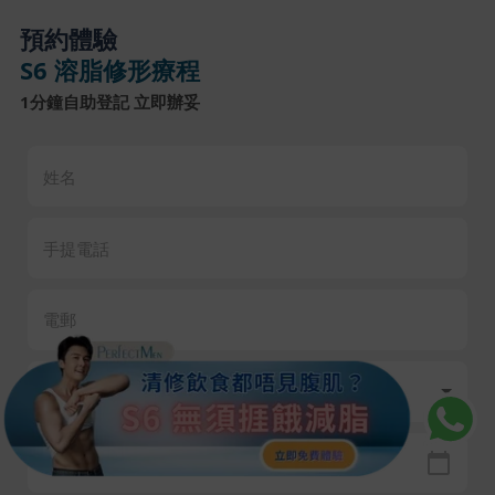
預約體驗
S6 溶脂修形療程
1分鐘自助登記 立即辦妥