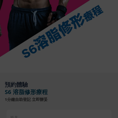
預約體驗
S6 溶脂修形療程
1分鐘自助登記 立即辦妥