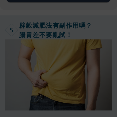
辟穀減肥法有
副作用嗎？
5
腸胃差不要亂試！