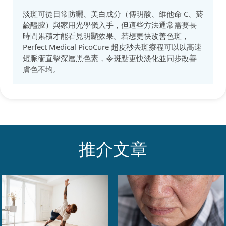
淡斑可從日常防曬、美白成分（傳明酸、維他命 C、菸
鹼醯胺）與家用光學儀入手，但這些方法通常需要長
時間累積才能看見明顯效果。若想更快改善色斑，
Perfect Medical PicoCure 超皮秒去斑療程可以以高速
短脈衝直擊深層黑色素，令斑點更快淡化並同步改善
膚色不均。
推介文章