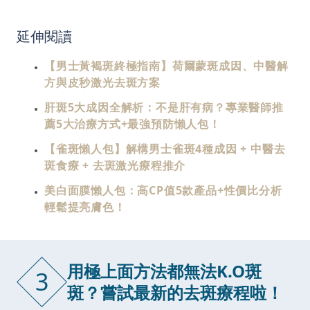
延伸閱讀
【男士黃褐斑終極指南】荷爾蒙斑成因、中醫解
方與皮秒激光去斑方案
肝斑5大成因全解析：不是肝有病？專業醫師推
薦5大治療方式+最強預防懶人包！
【雀斑懶人包】解構男士雀斑4種成因 + 中醫去
斑食療 + 去斑激光療程推介
美白面膜懶人包：高CP值5款產品+性價比分析
輕鬆提亮膚色！
用極上面方法都無法K.O斑
3
斑？嘗試最新的去斑療程啦！