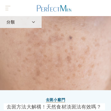
分類
首頁
流行趨勢
去斑小竅門
去斑方法大解構！天然食材淡斑法有效嗎？