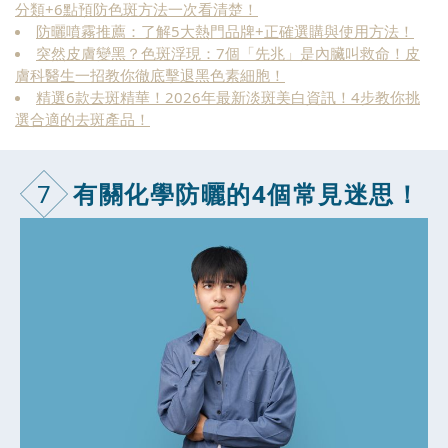
分類+6點預防色斑方法一次看清楚！
防曬噴霧推薦：了解5大熱門品牌+正確選購與使用方法！
突然皮膚變黑？色斑浮現：7個「先兆」是內臟叫救命！皮
膚科醫生一招教你徹底擊退黑色素細胞！
精選6款去斑精華！2026年最新淡斑美白資訊！4步教你挑
選合適的去斑產品！
7
有關化學防曬
的4個常見迷思！