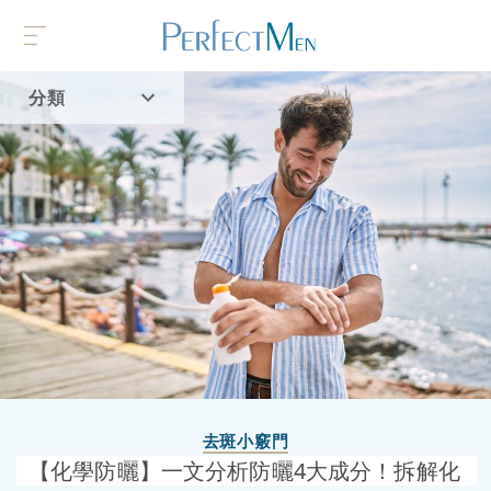
分類
首頁
流行趨勢
去斑小竅門
【化學防曬】一文分析防曬4大成分！拆解化