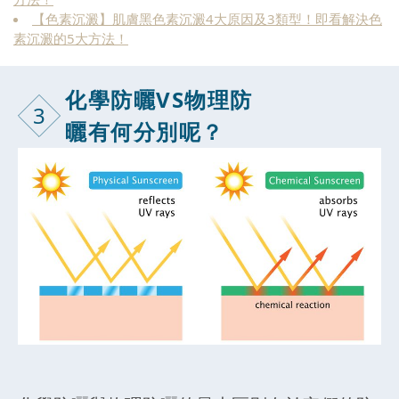
【色素沉澱】肌膚黑色素沉澱4大原因及3類型！即看解決色
素沉澱的5大方法！
化學防曬VS物理防
3
曬有何分別呢？