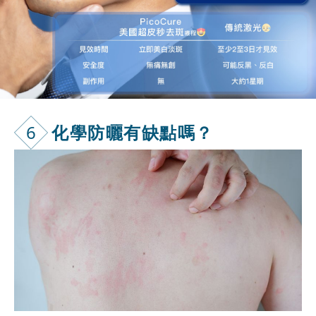
6
化學防曬有缺
點嗎？