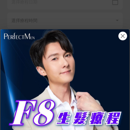
我已閱讀並同意有關
條款細則
及
私隱政策
。
提交
壓力頭瘡的症狀V.S.3大脫髮警
3
號！