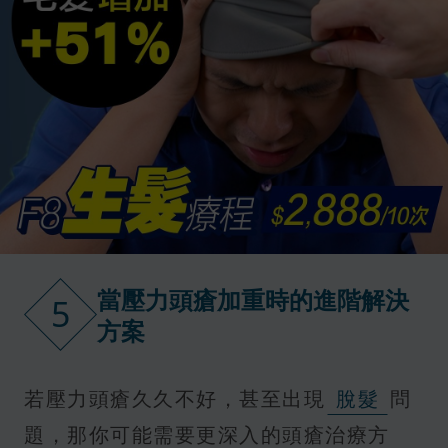
當壓力頭瘡加重時的進階解決
5
方案
若壓力頭瘡久久不好，甚至出現
脫髮
問
題，那你可能需要更深入的頭瘡治療方