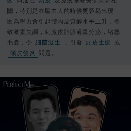
因
與油性
頭皮
及免疫系統失衡息息相
關，特別是在壓力大的時候更容易出現，
因為壓力會引起體內皮質醇水平上升，導
致激素失調，刺激皮脂腺過量分泌，堵塞
毛囊，令
細菌滋生
，引發
頭皮生瘡
或
頭皮發炎
問題。