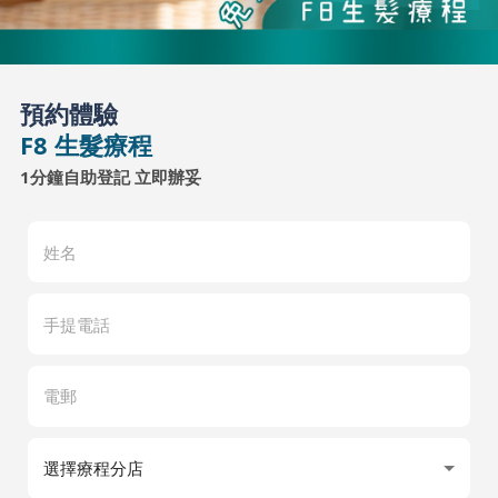
預約體驗
F8 生髮療程
1分鐘自助登記 立即辦妥