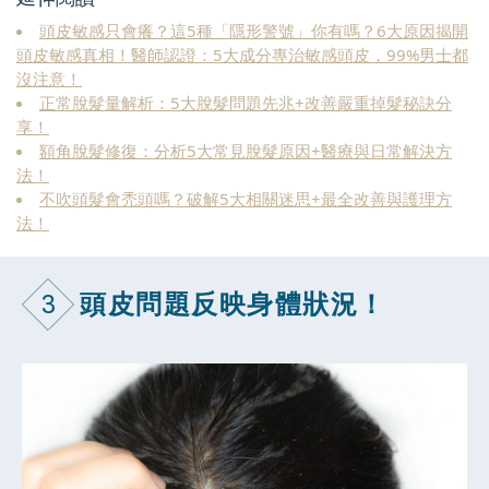
頭皮敏感只會癢？這5種「隱形警號」你有嗎？6大原因揭開
頭皮敏感真相！醫師認證：5大成分專治敏感頭皮，99%男士都
沒注意！
正常脫髮量解析：5大脫髮問題先兆+改善嚴重掉髮秘訣分
享！
額角脫髮修復：分析5大常見脫髮原因+醫療與日常解決方
法！
不吹頭髮會禿頭嗎？破解5大相關迷思+最全改善與護理方
法！
3
頭皮問題反映身體狀況！